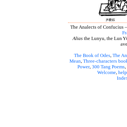
The Analects of Confucius –
Fr
Alias
the Lunyu, the Lun Yü,
ave
The Book of Odes
,
The An
Mean
,
Three-characters boo
Power
,
300 Tang Poems
,
Welcome
,
help
Inde