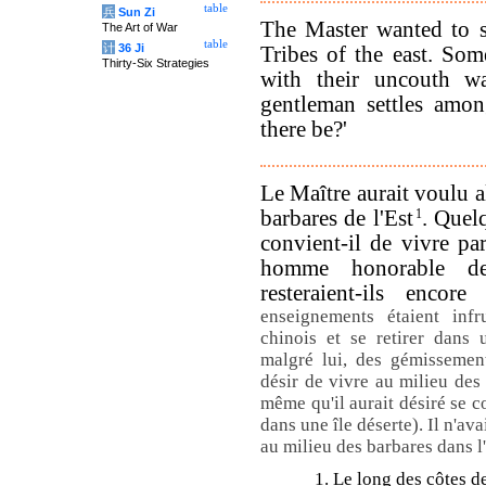
table
兵
Sun Zi
The Master wanted to s
The Art of War
table
计
36 Ji
Tribes of the east. So
Thirty-Six Strategies
with their uncouth w
gentleman settles amon
there be?'
Le Maître aurait voulu a
barbares de l'Est
1
. Quelq
convient-il de vivre pa
homme honorable de
resteraient-ils enco
enseignements étaient infru
chinois et se retirer dans 
malgré lui, des gémissement
désir de vivre au milieu des 
même qu'il aurait désiré se co
dans une île déserte). Il n'ava
au milieu des barbares dans l'
1. Le long des côtes d