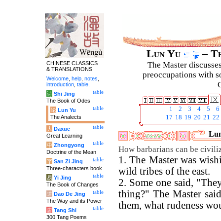
Lun Yu
– Th
CHINESE CLASSICS
The Master discusses 
& TRANSLATIONS
preoccupations with so
Welcome
,
help
,
notes
,
C
introduction
,
table
.
table
诗
Shi Jing
The Book of Odes
table
1
2
3
4
5
6
论
Lun Yu
The Analects
17
18
19
20
21
22
table
大
Daxue
Lun
Great Learning
table
中
Zhongyong
How barbarians can be civili
Doctrine of the Mean
1. The Master was wish
table
字
San Zi Jing
Three-characters book
wild tribes of the east.
table
易
Yi Jing
2. Some one said, "The
The Book of Changes
thing?" The Master sai
table
道
Dao De Jing
The Way and its Power
them, what rudeness wou
table
唐
Tang Shi
300 Tang Poems