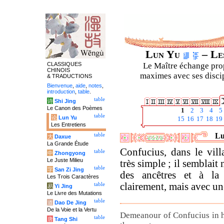
Lun Yu
– Les
CLASSIQUES
Le Maître échange prop
CHINOIS
maximes avec ses discipl
& TRADUCTIONS
Bienvenue
,
aide
,
notes
,
introduction
,
table
.
table
诗
Shi Jing
Le Canon des Poèmes
1
2
3
4
5
table
论
Lun Yu
15
16
17
18
19
Les Entretiens
Lu
table
大
Daxue
La Grande Étude
Confucius, dans le vill
table
中
Zhongyong
Le Juste Milieu
très simple ; il semblait
table
字
San Zi Jing
des ancêtres et à la 
Les Trois Caractères
clairement, mais avec un
table
易
Yi Jing
Le Livre des Mutations
table
道
Dao De Jing
De la Voie et la Vertu
Demeanour of Confucius in his
table
唐
Tang Shi