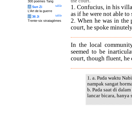
the court.
300 poèmes Tang
1. Confucius, in his vil
table
兵
Sun Zi
L'Art de la guerre
as if he were not able to
table
计
36 Ji
2. When he was in the pr
Trente-six stratagèmes
court, he spoke minutely
In the local communit
seemed to be inarticula
court, though fluent, he 
1. a. Pada waktu Nab
nampak sangat hormat
b. Pada saat di dalam
lancar bicara, hanya s