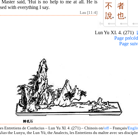
 Master said, 'Hui is no help to me at all. He is
不
者
sed with everything I say.
Lau [11:4]
說
也
Lun Yu XI. 4. (271)
Page précéd
Page suiv
es Entretiens de Confucius – Lun Yu XI. 4. (271) – Chinois on/
off
– Français/
Engli
lias
the Lunyu, the Lun Yü, the Analects, les Entretiens du maître avec ses disciple