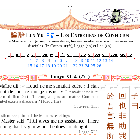
...
論
語
Lun Yu
– Les Entretiens de Confucius
Le Maître échange propos, anecdotes, brèves paraboles et maximes avec ses
disciples. Tr. Couvreur (fr), Legge (en) et Lau (en).
1
2
3
4
5
6
7
8
9
10
11
12
13
14
15
16
17
18
19
20
21
22
23
24
25
26
Lunyu XI. 4. (271)
aître dit : « Houei ne me stimulait guère ; il était
tent de tout ce que je disais. »
Il n'avait jamais ni
於
回
子
e ni difficulté et n'interrogeait pas son maître. Comment
ait-il excité à discourir ? (Tchou Hsi)
吾
也
曰
Couvreur XI.3.
言
非
 silent reception of the Master's teachings.
 Master said, "Hûi gives me no assistance. There
無
助
othing that I say in which he does not delight."
Legge XI.3.
所
我