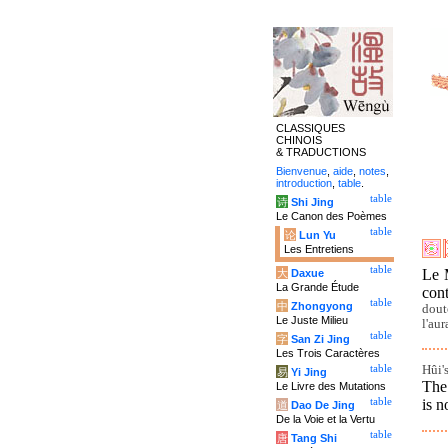
CLASSIQUES
CHINOIS
& TRADUCTIONS
Bienvenue
,
aide
,
notes
,
introduction
,
table
.
table
诗
Shi Jing
Le Canon des Poèmes
table
论
Lun Yu
Les Entretiens
table
Le M
大
Daxue
La Grande Étude
con
table
中
Zhongyong
dout
Le Juste Milieu
l'aur
table
字
San Zi Jing
Les Trois Caractères
Hûi's
table
易
Yi Jing
The
Le Livre des Mutations
is n
table
道
Dao De Jing
De la Voie et la Vertu
table
唐
Tang Shi