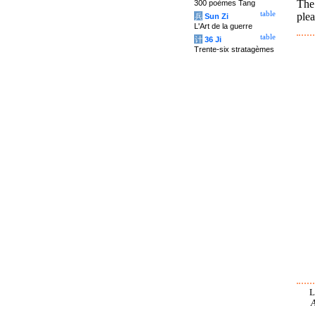
The
300 poèmes Tang
table
plea
兵
Sun Zi
L'Art de la guerre
table
计
36 Ji
Trente-six stratagèmes
L
A