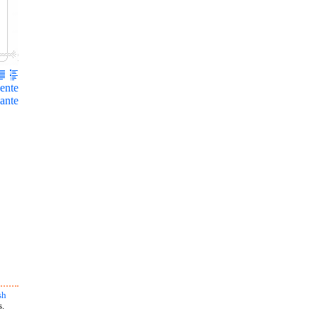
ente
ante
sh
s.