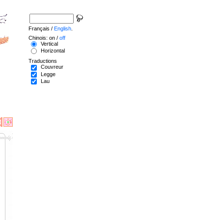
Français /
English
.
Chinois: on /
off
Vertical
Horizontal
Traductions
Couvreur
Legge
Lau