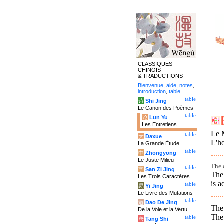
CLASSIQUES
CHINOIS
& TRADUCTIONS
Bienvenue
,
aide
,
notes
,
introduction
,
table
.
table
诗
Shi Jing
Le Canon des Poèmes
table
论
Lun Yu
Les Entretiens
Le M
table
大
Daxue
L'h
La Grande Étude
table
中
Zhongyong
Le Juste Milieu
The 
table
字
San Zi Jing
The 
Les Trois Caractères
is a
table
易
Yi Jing
Le Livre des Mutations
table
道
Dao De Jing
The
De la Voie et la Vertu
The
table
唐
Tang Shi