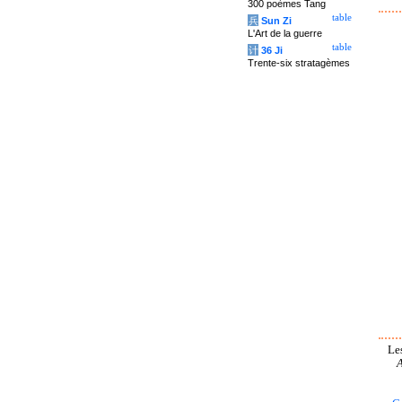
300 poèmes Tang
table
兵
Sun Zi
L'Art de la guerre
table
计
36 Ji
Trente-six stratagèmes
Le
A