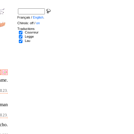
Français /
English
.
Chinois: off /
on
Traductions
Couvreur
Legge
Lau
isme.
I.23.
n man
I.23.
cho.