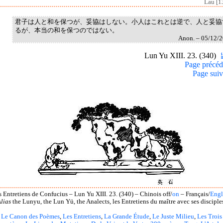
Lau [1
君子は人と和を保つが、妥協はしない。小人はこれとは逆で、人と妥協
るが、本当の和を保つのではない。
Anon. – 05/12/
Lun Yu XIII. 23. (340)
Page précéd
Page suiv
s Entretiens de Confucius – Lun Yu XIII. 23. (340) – Chinois off/
on
– Français/
Engl
lias
the Lunyu, the Lun Yü, the Analects, les Entretiens du maître avec ses disciple
Le Canon des Poèmes
,
Les Entretiens
,
La Grande Étude
,
Le Juste Milieu
,
Les Trois