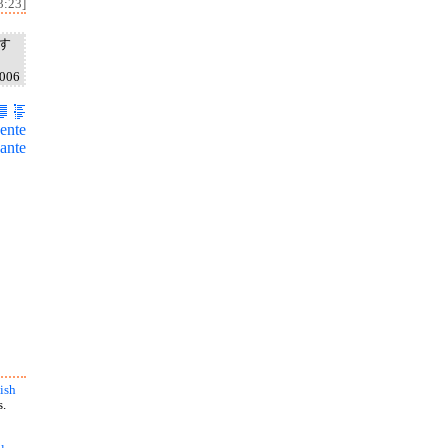
3:23]
す
2006
ente
ante
ish
s.