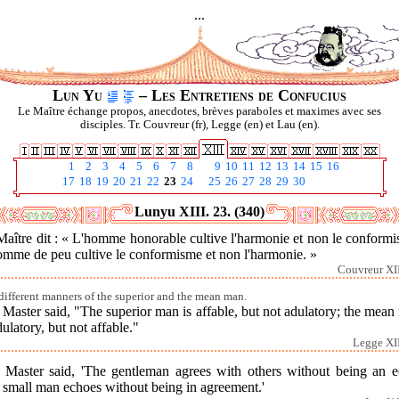
...
Lun Yu
– Les Entretiens de Confucius
Le Maître échange propos, anecdotes, brèves paraboles et maximes avec ses
disciples. Tr. Couvreur (fr), Legge (en) et Lau (en).
1
2
3
4
5
6
7
8
9
10
11
12
13
14
15
16
17
18
19
20
21
22
23
24
25
26
27
28
29
30
Lunyu XIII. 23. (340)
aître dit : « L'homme honorable cultive l'harmonie et non le conform
omme de peu cultive le conformisme et non l'harmonie. »
Couvreur XII
different manners of the superior and the mean man.
Master said, "The superior man is affable, but not adulatory; the mea
dulatory, but not affable."
Legge XII
 Master said, 'The gentleman agrees with others without being an e
 small man echoes without being in agreement.'