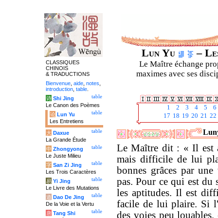
Lun Yu
– Les
CLASSIQUES
Le Maître échange prop
CHINOIS
maximes avec ses discipl
& TRADUCTIONS
Bienvenue
,
aide
,
notes
,
introduction
,
table
.
table
诗
Shi Jing
Le Canon des Poèmes
1
2
3
4
5
6
table
论
Lun Yu
17
18
19
20
21
22
Les Entretiens
Luny
table
大
Daxue
La Grande Étude
Le Maître dit : « Il est
table
中
Zhongyong
Le Juste Milieu
mais difficile de lui pl
table
字
San Zi Jing
bonnes grâces par une 
Les Trois Caractères
pas. Pour ce qui est du 
table
易
Yi Jing
Le Livre des Mutations
les aptitudes. Il est di
table
道
Dao De Jing
facile de lui plaire. Si
De la Voie et la Vertu
table
des voies peu louables, 
唐
Tang Shi