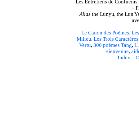
Les Entretiens de Confucius 
– F
Alias
the Lunyu, the Lun Yü,
ave
Le Canon des Poèmes
,
Les
Milieu
,
Les Trois Caractères
Vertu
,
300 poèmes Tang
,
L'
Bienvenue
,
aid
Index
–
C