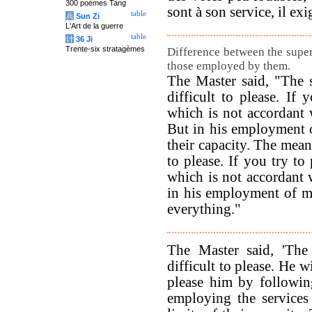
300 poèmes Tang
sont à son service, il exi
table
兵
Sun Zi
L'Art de la guerre
table
计
36 Ji
Trente-six stratagèmes
Difference between the super
those employed by them.
The Master said, "The 
difficult to please. If
which is not accordant w
But in his employment 
their capacity. The mean
to please. If you try to
which is not accordant 
in his employment of m
everything."
The Master said, 'The
difficult to please. He w
please him by followin
employing the services