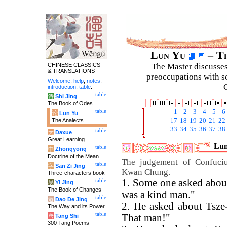
Lun Yu
– Th
CHINESE CLASSICS
The Master discusses 
& TRANSLATIONS
preoccupations with so
Welcome
,
help
,
notes
,
C
introduction
,
table
.
table
诗
Shi Jing
The Book of Odes
table
1
2
3
4
5
6
论
Lun Yu
The Analects
17
18
19
20
21
22
33
34
35
36
37
38
table
大
Daxue
Great Learning
Lun
table
中
Zhongyong
Doctrine of the Mean
The judgement of Confucius
table
字
San Zi Jing
Kwan Chung.
Three-characters book
1. Some one asked about
table
易
Yi Jing
The Book of Changes
was a kind man."
table
道
Dao De Jing
2. He asked about Tsze
The Way and its Power
table
That man!"
唐
Tang Shi
300 Tang Poems