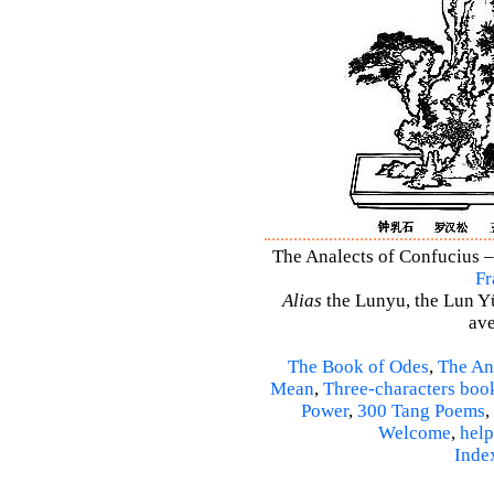
The Analects of Confucius –
Fr
Alias
the Lunyu, the Lun Yü,
ave
The Book of Odes
,
The An
Mean
,
Three-characters boo
Power
,
300 Tang Poems
,
Welcome
,
help
Inde