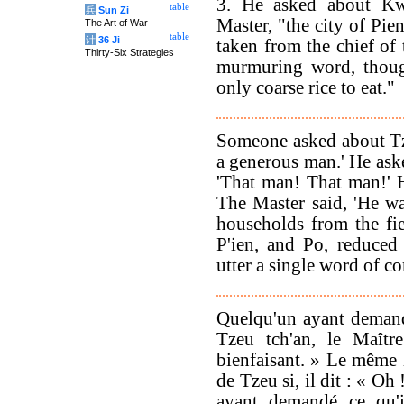
3. He asked about Kw
table
兵
Sun Zi
Master, "the city of Pie
The Art of War
table
计
36 Ji
taken from the chief of 
Thirty-Six Strategies
murmuring word, though
only coarse rice to eat."
Someone asked about Tz
a generous man.' He ask
'That man! That man!' 
The Master said, 'He w
households from the fie
P'ien, and Po, reduced 
utter a single word of co
Quelqu'un ayant demand
Tzeu tch'an, le Maît
bienfaisant. » Le même 
de Tzeu si, il dit : « Oh 
ayant demandé ce qu'i