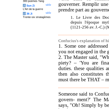
300 poèmes Tang
gouverner. Remplir une 
table
兵
Sun Zi
prendre part au gouvern
L'Art de la guerre
table
计
36 Ji
1. Le Livre des Docu
Trente-six stratagèmes
depuis l'époque myt
(1121-256 av. J.-C.) 
Confucius's explanation of hi
1. Some one addressed 
you not engaged in the
2. The Master said, "Wha
piety? – 'You are fina
duties. these qualities 
then also constitutes 
must there be THAT – m
Someone said to Confuc
govern- ment?' The Ma
says, "Oh! Simply by be