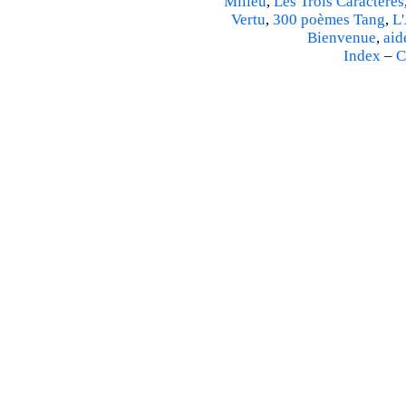
Milieu
,
Les Trois Caractères
Vertu
,
300 poèmes Tang
,
L'
Bienvenue
,
aid
Index
–
C