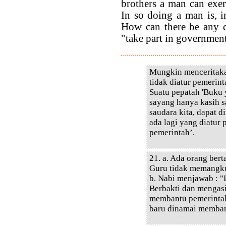
brothers a man can exe
In so doing a man is, i
How can there be any q
"take part in government
Mungkin menceritaka
tidak diatur pemerint
Suatu pepatah 'Buku
sayang hanya kasih 
saudara kita, dapat 
ada lagi yang diatur 
pemerintah’.
21. a. Ada orang ber
Guru tidak memangku
b. Nabi menjawab : "D
Berbakti dan mengasih
membantu pemerinta
baru dinamai memban