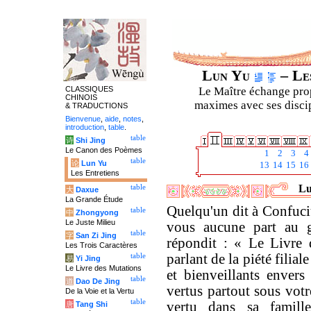
Lun Yu
– Les
CLASSIQUES
Le Maître échange prop
CHINOIS
maximes avec ses discipl
& TRADUCTIONS
Bienvenue
,
aide
,
notes
,
introduction
,
table
.
table
诗
Shi Jing
Le Canon des Poèmes
1
2
3
4
table
论
Lun Yu
13
14
15
16
Les Entretiens
Lu
table
大
Daxue
La Grande Étude
Quelqu'un dit à Confuci
table
中
Zhongyong
Le Juste Milieu
vous aucune part au 
table
字
San Zi Jing
répondit : « Le Livre
Les Trois Caractères
parlant de la piété filia
table
易
Yi Jing
Le Livre des Mutations
et bienveillants envers 
table
道
Dao De Jing
vertus partout sous vot
De la Voie et la Vertu
table
vertu dans sa famill
唐
Tang Shi