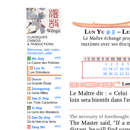
Lun Yu
– Les
CLASSIQUES
Le Maître échange prop
CHINOIS
maximes avec ses discipl
& TRADUCTIONS
Bienvenue
,
aide
,
notes
,
introduction
,
table
.
table
诗
Shi Jing
Le Canon des Poèmes
1
2
3
4
5
table
论
Lun Yu
15
16
17
18
19
Les Entretiens
29
30
31
32
33
table
大
Daxue
Lun
La Grande Étude
table
中
Zhongyong
Le Maître dit : « Celui
Le Juste Milieu
table
字
San Zi Jing
loin sera bientôt dans l'
Les Trois Caractères
table
易
Yi Jing
Le Livre des Mutations
The necessity of forethought
table
道
Dao De Jing
The Master said, "If a 
De la Voie et la Vertu
table
唐
Tang Shi
distant, he will find sor