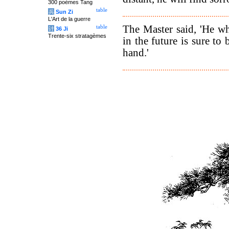
300 poèmes Tang
table
兵
Sun Zi
L'Art de la guerre
The Master said, 'He wh
table
计
36 Ji
Trente-six stratagèmes
in the future is sure to
hand.'