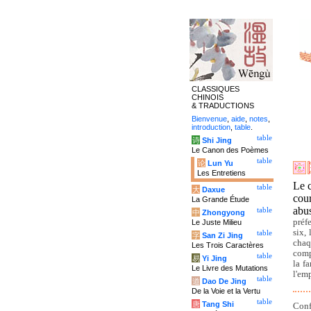
CLASSIQUES
CHINOIS
& TRADUCTIONS
Bienvenue
,
aide
,
notes
,
introduction
,
table
.
table
诗
Shi Jing
Le Canon des Poèmes
table
论
Lun Yu
Les Entretiens
Le c
table
大
Daxue
cour
La Grande Étude
abus
table
中
Zhongyong
préf
Le Juste Milieu
six,
table
字
San Zi Jing
chaq
Les Trois Caractères
comp
table
易
Yi Jing
la f
Le Livre des Mutations
l'em
table
道
Dao De Jing
De la Voie et la Vertu
table
唐
Tang Shi
Conf