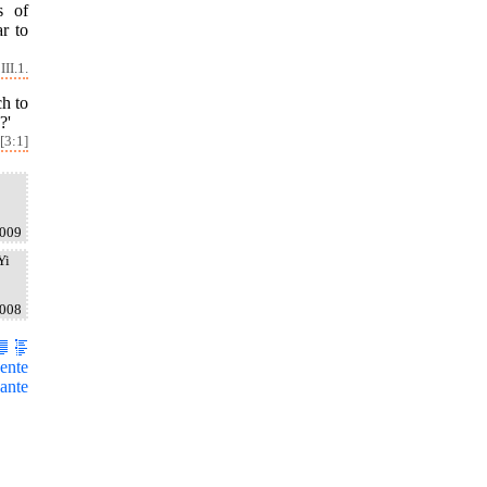
s of
r to
III.1.
ch to
?'
[3:1]
2009
Yi
2008
ente
ante