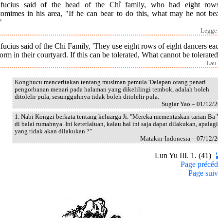
fucius said of the head of the Chî family, who had eight row
tomimes in his area, "If he can bear to do this, what may he not bea
"
Legge 
ucius said of the Chi Family, 'They use eight rows of eight dancers ea
orm in their courtyard. If this can be tolerated, What cannot be tolerated
Lau 
Konghucu menceritakan tentang musiman pemula 'Delapan orang penari
pengorbanan menari pada halaman yang dikelilingi tembok, adalah boleh
ditolelir pula, sesungguhnya tidak boleh ditolelir pula.
Sugiar Yao – 01/12/
1. Nabi Kongzi berkata tentang keluarga Ji. "Mereka mementaskan tarian Ba 
di balai rumahnya. Ini keterlaluan, kalau hal ini saja dapat dilakukan, apalagi
yang tidak akan dilakukan ?"
Matakin-Indonesia – 07/12/
Lun Yu III. 1. (41)
Page précéd
Page suiv