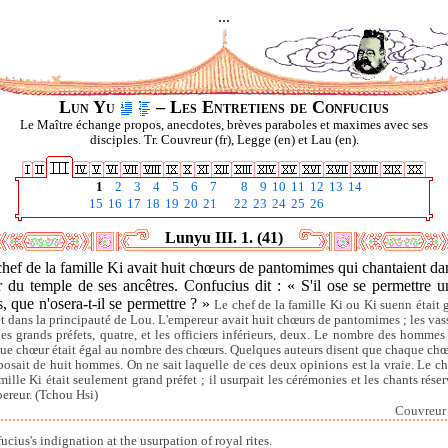
...
Lun Yu
– Les Entretiens de Confucius
Le Maître échange propos, anecdotes, brèves paraboles et maximes avec ses
disciples. Tr. Couvreur (fr), Legge (en) et Lau (en).
1
2
3
4
5
6
7
8
9
10
11
12
13
14
15
16
17
18
19
20
21
22
23
24
25
26
Lunyu III. 1. (41)
hef de la famille Ki avait huit chœurs de pantomimes qui chantaient da
 du temple de ses ancêtres. Confucius dit : « S'il ose se permettre u
, que n'osera-t-il se permettre ? »
Le chef de la famille Ki ou Ki suenn était 
et dans la principauté de Lou. L'empereur avait huit chœurs de pantomimes ; les vas
 les grands préfets, quatre, et les officiers inférieurs, deux. Le nombre des hommes
ue chœur était égal au nombre des chœurs. Quelques auteurs disent que chaque chœ
osait de huit hommes. On ne sait laquelle de ces deux opinions est la vraie. Le ch
amille Ki était seulement grand préfet ; il usurpait les cérémonies et les chants réser
pereur. (Tchou Hsi)
Couvreur I
ucius's indignation at the usurpation of royal rites.