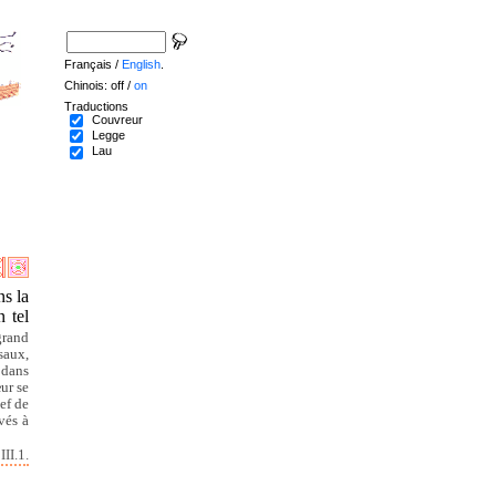
Français /
English
.
Chinois: off /
on
Traductions
Couvreur
Legge
Lau
ns la
n tel
grand
saux,
 dans
ur se
ef de
vés à
II.1.