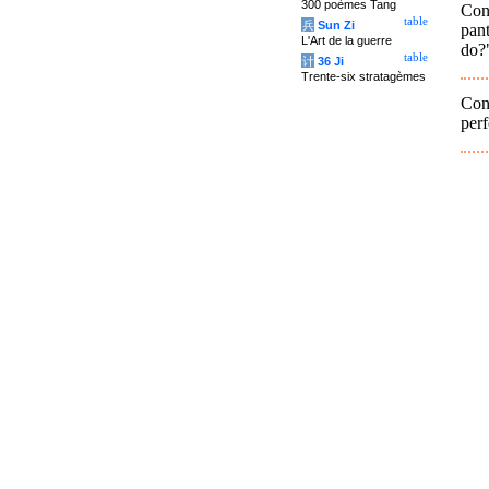
300 poèmes Tang
Con
table
兵
Sun Zi
pan
L'Art de la guerre
do?
table
计
36 Ji
Trente-six stratagèmes
Conf
perf