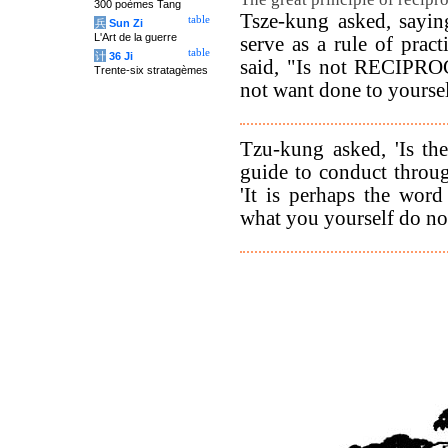
300 poèmes Tang
Tsze-kung asked, sayin
table
兵
Sun Zi
L'Art de la guerre
serve as a rule of pract
table
计
36 Ji
said, "Is not RECIPR
Trente-six stratagèmes
not want done to yoursel
Tzu-kung asked, 'Is th
guide to conduct throug
'It is perhaps the wor
what you yourself do not