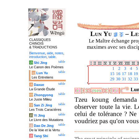
Lun Yu
– Les
CLASSIQUES
Le Maître échange prop
CHINOIS
maximes avec ses discipl
& TRADUCTIONS
Bienvenue
,
aide
,
notes
,
introduction
,
table
.
table
诗
Shi Jing
Le Canon des Poèmes
1
2
3
4
5
table
论
Lun Yu
15
16
17
18
19
Les Entretiens
29
30
31
32
33
table
大
Daxue
Lun
La Grande Étude
table
中
Zhongyong
Tzeu koung demanda s
Le Juste Milieu
table
字
San Zi Jing
observer toute la vie. L
Les Trois Caractères
celui de tolérance ? Ne 
table
易
Yi Jing
voudriez pas qu'on vous
Le Livre des Mutations
table
道
Dao De Jing
De la Voie et la Vertu
table
唐
Tang Shi
The great principle of reciproc