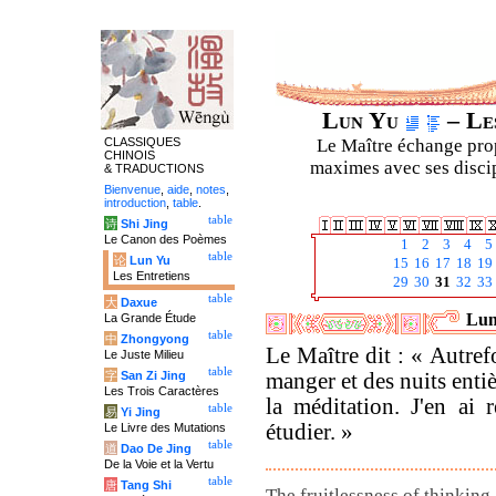
Lun Yu
– Les
CLASSIQUES
Le Maître échange prop
CHINOIS
maximes avec ses discipl
& TRADUCTIONS
Bienvenue
,
aide
,
notes
,
introduction
,
table
.
table
诗
Shi Jing
Le Canon des Poèmes
1
2
3
4
5
table
论
Lun Yu
15
16
17
18
19
Les Entretiens
29
30
31
32
33
table
大
Daxue
Lun
La Grande Étude
table
中
Zhongyong
Le Maître dit : « Autrefo
Le Juste Milieu
table
字
San Zi Jing
manger et des nuits entiè
Les Trois Caractères
la méditation. J'en ai 
table
易
Yi Jing
étudier. »
Le Livre des Mutations
table
道
Dao De Jing
De la Voie et la Vertu
table
唐
Tang Shi
The fruitlessness of thinking