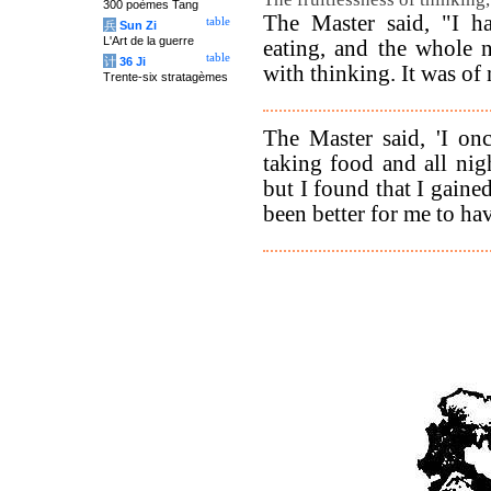
300 poèmes Tang
The Master said, "I h
table
兵
Sun Zi
L'Art de la guerre
eating, and the whole 
table
计
36 Ji
with thinking. It was of 
Trente-six stratagèmes
The Master said, 'I on
taking food and all nig
but I found that I gaine
been better for me to hav