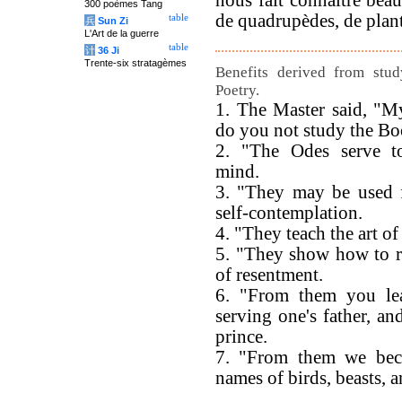
nous fait connaître bea
300 poèmes Tang
de quadrupèdes, de plante
table
兵
Sun Zi
L'Art de la guerre
table
计
36 Ji
Trente-six stratagèmes
Benefits derived from stu
Poetry.
1. The Master said, "M
do you not study the Bo
2. "The Odes serve to
mind.
3. "They may be used 
self-contemplation.
4. "They teach the art of 
5. "They show how to re
of resentment.
6. "From them you le
serving one's father, an
prince.
7. "From them we beco
names of birds, beasts, a