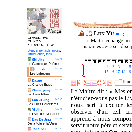
論
語
Lun Yu
– 
CLASSIQUES
Le Maître échange prop
CHINOIS
& TRADUCTIONS
maximes avec ses discipl
Bienvenue
,
aide
,
notes
,
introduction
,
table
.
table
诗
Shi Jing
Le Canon des Poèmes
1
2
3
4
5
table
论
Lun Yu
15
16
17
18
19
Les Entretiens
table
大
Daxue
Luny
La Grande Étude
table
Le Maître dit : « Mes e
中
Zhongyong
Le Juste Milieu
n'étudiez-vous pas le Li
table
字
San Zi Jing
nous sert à exciter le
Les Trois Caractères
table
易
Yi Jing
observer d'un œil cri
Le Livre des Mutations
apprend à nous comporte
table
道
Dao De Jing
De la Voie et la Vertu
servir notre père et servi
table
唐
Tang Shi