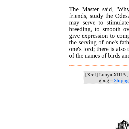
The Master said, 'Wh
friends, study the Ode
may serve to stimulate
breeding, to smooth ov
give expression to compl
the serving of one's fath
one's lord; there is als
of the names of birds and
[Xref] Lunyu XIII.5., 
gbog –
Shijing