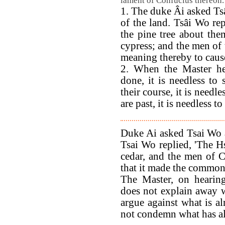
lament of Confucius thereon.
1. The duke Âi asked Tsâ
of the land. Tsâi Wo re
the pine tree about the
cypress; and the men of 
meaning thereby to cause
2. When the Master hea
done, it is needless to
their course, it is needl
are past, it is needless t
Duke Ai asked Tsai Wo ab
Tsai Wo replied, 'The Hs
cedar, and the men of C
that it made the common 
The Master, on hearing
does not explain away w
argue against what is a
not condemn what has al