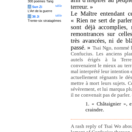
afin d'inspirer au peuple
300 poèmes Tang
terreur. »
table
兵
Sun Zi
L'Art de la guerre
Le Maître entendant ce
table
计
36 Ji
« Rien ne sert de parle
Trente-six stratagèmes
sont déjà accomplies, 
remontrances sur celle
très avancées, ni de bl
passé. »
Tsai Ngo, nommé lu
Confucius. Les anciens pla
autels érigés à la Terr
convenaient le mieux au terr
mal interprété leur intention 
actuellement régnants le dés
mettre à mort leurs sujets. C
sévèrement, et lui marqua pl
il ne convenait pas de parler.
1. « Châtaignier », e
craindre.
A rash reply of Tsai Wo about