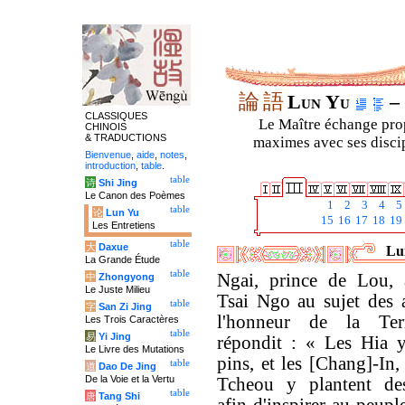
論
語
Lun Yu
– 
CLASSIQUES
Le Maître échange prop
CHINOIS
& TRADUCTIONS
maximes avec ses discipl
Bienvenue
,
aide
,
notes
,
introduction
,
table
.
table
诗
Shi Jing
Le Canon des Poèmes
1
2
3
4
5
table
论
Lun Yu
15
16
17
18
19
Les Entretiens
table
大
Daxue
Lun
La Grande Étude
table
Ngai, prince de Lou, 
中
Zhongyong
Le Juste Milieu
Tsai Ngo au sujet des a
table
字
San Zi Jing
l'honneur de la Te
Les Trois Caractères
table
易
Yi Jing
répondit : « Les Hia y
Le Livre des Mutations
pins, et les [Chang]-In,
table
道
Dao De Jing
De la Voie et la Vertu
Tcheou y plantent des
table
唐
Tang Shi