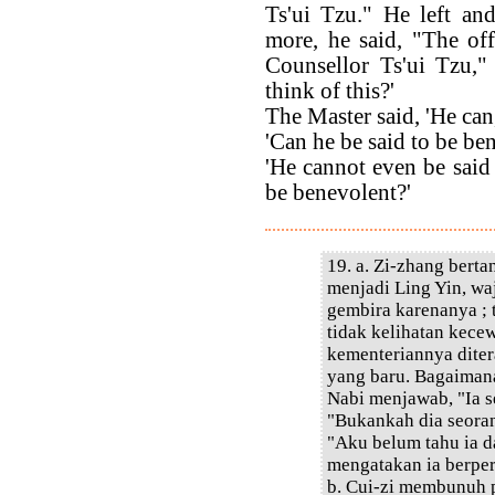
Ts'ui Tzu." He left an
more, he said, "The off
Counsellor Ts'ui Tzu,"
think of this?'
The Master said, 'He can,
'Can he be said to be be
'He cannot even be said
be benevolent?'
19. a. Zi-zhang berta
menjadi Ling Yin, w
gembira karenanya ; t
tidak kelihatan kece
kementeriannya diter
yang baru. Bagaimana
Nabi menjawab, "Ia s
"Bukankah dia seoran
"Aku belum tahu ia d
mengatakan ia berper
b. Cui-zi membunuh 