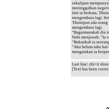
sekalipun mempunyai 
meninggalkan negeri
lain ia berkata, 'Dis
mengembara lagi. Seti
'Disinipun ada orang
mengembara lagi.
"Bagaimanakah dia in
Nabi menjawab, "Ia s
"Bukankah ia seorang
"Aku belum tahu hal-
mengatakan ia berper
Last line: zhi=it sho
[Text has been correc