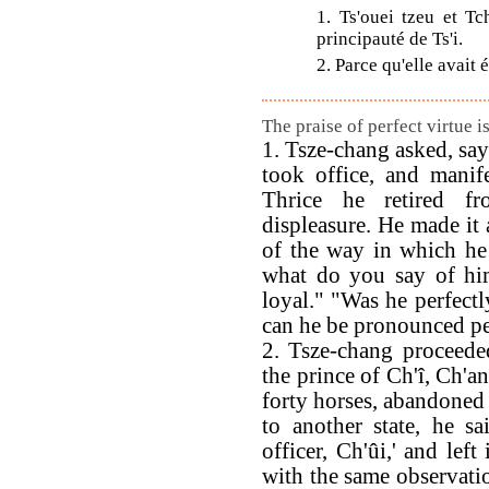
1. Ts'ouei tzeu et Tc
principauté de Ts'i.
2. Parce qu'elle avait 
The praise of perfect virtue i
1. Tsze-chang asked, say
took office, and manif
Thrice he retired f
displeasure. He made it 
of the way in which he
what do you say of hi
loyal." "Was he perfect
can he be pronounced pe
2. Tsze-chang proceede
the prince of Ch'î, Ch'
forty horses, abandoned
to another state, he sa
officer, Ch'ûi,' and lef
with the same observatio