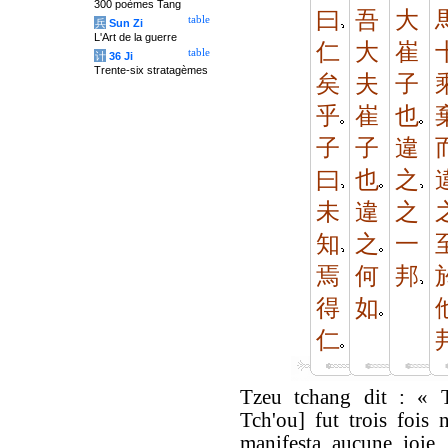
300 poèmes Tang
曰
吾
大
table
兵
Sun Zi
L'Art de la guerre
仁
大
崔
table
计
36 Ji
Trente-six stratagèmes
矣
夫
子
乎
崔
也
子
子
違
曰
也
之
未
違
之
知
之
一
焉
何
邦
得
如
仁
Tzeu tchang dit : « 
Tch'ou] fut trois fois
manifesta aucune joie. 