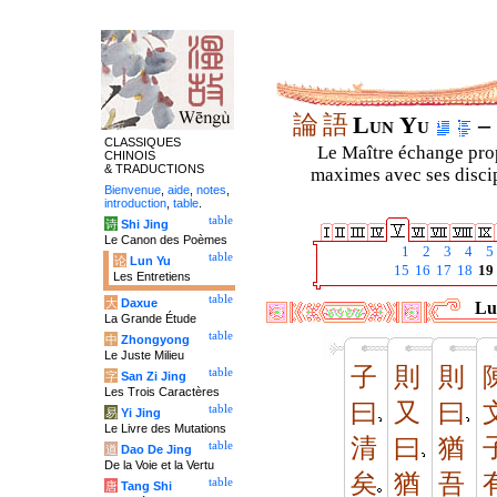
論
語
Lun Yu
– 
CLASSIQUES
Le Maître échange prop
CHINOIS
& TRADUCTIONS
maximes avec ses discipl
Bienvenue
,
aide
,
notes
,
introduction
,
table
.
table
诗
Shi Jing
Le Canon des Poèmes
1
2
3
4
5
table
论
Lun Yu
15
16
17
18
19
Les Entretiens
table
大
Daxue
Lu
La Grande Étude
table
中
Zhongyong
Le Juste Milieu
子
則
則
table
字
San Zi Jing
Les Trois Caractères
曰
又
曰
table
易
Yi Jing
Le Livre des Mutations
清
曰
猶
table
道
Dao De Jing
De la Voie et la Vertu
矣
猶
吾
table
唐
Tang Shi