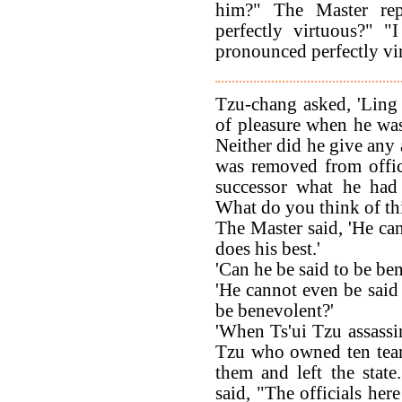
him?" The Master re
perfectly virtuous?"
pronounced perfectly vi
Tzu-chang asked, 'Ling
of pleasure when he was
Neither did he give any
was removed from offic
successor what he had 
What do you think of thi
The Master said, 'He ca
does his best.'
'Can he be said to be be
'He cannot even be said
be benevolent?'
'When Ts'ui Tzu assassi
Tzu who owned ten team
them and left the state
said, "The officials her