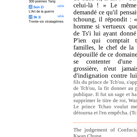
300 poèmes Tang
celui-là ! » Le même
table
兵
Sun Zi
demandé ce qu'il pensa
L'Art de la guerre
table
计
36 Ji
tchoung, il répondit : «
Trente-six stratagèmes
homme si vertueux que,
de Ts'i lui ayant donné 
P'ien qui comptait t
familles, le chef de la 
dépouillé de ce domaine 
se contenter d'une 
grossière, n'eut jam
d'indignation contre lu
fils du prince de Tch'ou, s'ap
de Tch'ou, la fit donner au 
publique. Il fut un sage et ha
supprimer le titre de roi, Wa
Le prince Tchao voulut met
détourna et l'en empêcha. (T
The judgement of Confucius
Kwan Chung.