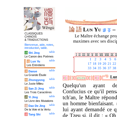
論
語
Lun Yu
– 
CLASSIQUES
Le Maître échange prop
CHINOIS
& TRADUCTIONS
maximes avec ses discipl
Bienvenue
,
aide
,
notes
,
introduction
,
table
.
table
诗
Shi Jing
Le Canon des Poèmes
1
2
3
4
5
6
table
论
Lun Yu
17
18
19
20
21
22
Les Entretiens
33
34
35
36
37
38
table
大
Daxue
La Grande Étude
Lun
table
中
Zhongyong
Le Juste Milieu
Quelqu'un ayant d
table
字
San Zi Jing
Confucius ce qu'il pens
Les Trois Caractères
tch'an, le Maître répond
table
易
Yi Jing
Le Livre des Mutations
un homme bienfaisant.
table
道
Dao De Jing
lui ayant demandé ce qu
De la Voie et la Vertu
table
de Tzeu si, il dit : « Oh 
唐
Tang Shi