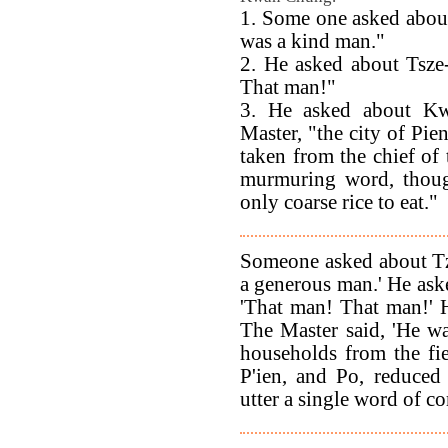
1. Some one asked about
was a kind man."
2. He asked about Tsze
That man!"
3. He asked about Kw
Master, "the city of Pie
taken from the chief of 
murmuring word, though
only coarse rice to eat."
Someone asked about Tz
a generous man.' He ask
'That man! That man!' 
The Master said, 'He w
households from the fie
P'ien, and Po, reduced 
utter a single word of co