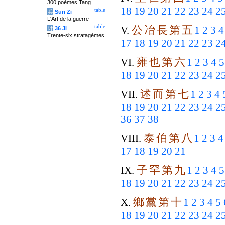
300 poèmes Tang
18
19
20
21
22
23
24
2
table
兵
Sun Zi
L'Art de la guerre
table
公
冶
長
第
五
V.
1
2
3
4
计
36 Ji
Trente-six stratagèmes
17
18
19
20
21
22
23
2
雍
也
第
六
VI.
1
2
3
4
5
18
19
20
21
22
23
24
2
述
而
第
七
VII.
1
2
3
4
18
19
20
21
22
23
24
2
36
37
38
泰
伯
第
八
VIII.
1
2
3
4
17
18
19
20
21
子
罕
第
九
IX.
1
2
3
4
5
18
19
20
21
22
23
24
2
鄉
黨
第
十
X.
1
2
3
4
5
18
19
20
21
22
23
24
2