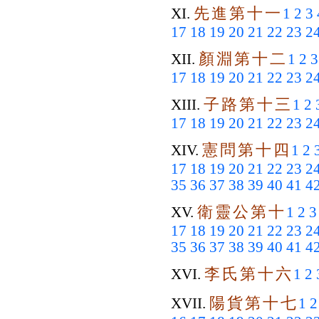
先
進
第
十
一
XI.
1
2
3
17
18
19
20
21
22
23
2
顏
淵
第
十
二
XII.
1
2
3
17
18
19
20
21
22
23
2
子
路
第
十
三
XIII.
1
2
17
18
19
20
21
22
23
2
憲
問
第
十
四
XIV.
1
2
17
18
19
20
21
22
23
2
35
36
37
38
39
40
41
4
衛
靈
公
第
十
XV.
1
2
3
17
18
19
20
21
22
23
2
35
36
37
38
39
40
41
4
李
氏
第
十
六
XVI.
1
2
陽
貨
第
十
七
XVII.
1
2