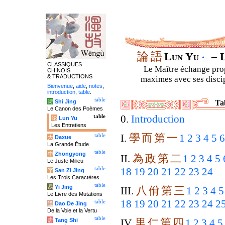
論
語
Lun Yu
– L
CLASSIQUES
Le Maître échange prop
CHINOIS
& TRADUCTIONS
maximes avec ses discipl
Bienvenue
,
aide
,
notes
,
introduction
,
table
.
table
诗
Shi Jing
Ta
Le Canon des Poèmes
table
0.
Introduction
论
Lun Yu
Les Entretiens
學
而
第
一
table
I.
1
2
3
4
5
6
大
Daxue
La Grande Étude
table
中
Zhongyong
為
政
第
二
II.
1
2
3
4
5
Le Juste Milieu
table
18
19
20
21
22
23
24
字
San Zi Jing
Les Trois Caractères
table
易
Yi Jing
八
佾
第
三
III.
1
2
3
4
5
Le Livre des Mutations
18
19
20
21
22
23
24
2
table
道
Dao De Jing
De la Voie et la Vertu
table
里
仁
第
四
唐
Tang Shi
IV.
1
2
3
4
5