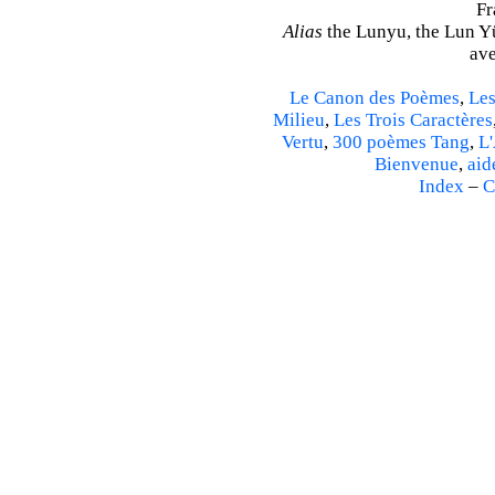
Fr
Alias
the Lunyu, the Lun Yü,
ave
Le Canon des Poèmes
,
Les
Milieu
,
Les Trois Caractères
Vertu
,
300 poèmes Tang
,
L'
Bienvenue
,
aid
Index
–
C