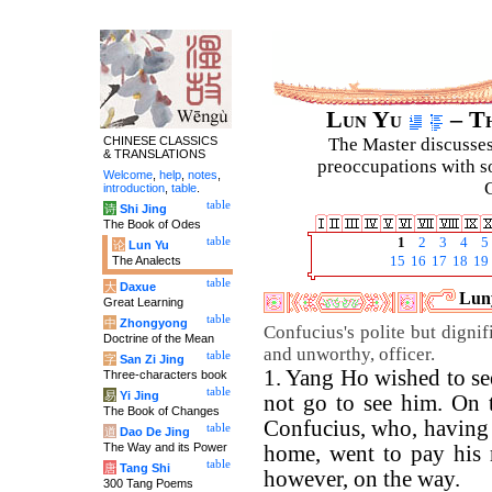
Lun Yu
– Th
CHINESE CLASSICS
The Master discusses 
& TRANSLATIONS
preoccupations with so
Welcome
,
help
,
notes
,
C
introduction
,
table
.
table
诗
Shi Jing
The Book of Odes
table
1
2
3
4
5
论
Lun Yu
The Analects
15
16
17
18
19
table
大
Daxue
Luny
Great Learning
table
中
Zhongyong
Confucius's polite but dignif
Doctrine of the Mean
and unworthy, officer.
table
字
San Zi Jing
1. Yang Ho wished to s
Three-characters book
table
易
Yi Jing
not go to see him. On t
The Book of Changes
Confucius, who, having
table
道
Dao De Jing
The Way and its Power
home, went to pay his r
table
唐
Tang Shi
however, on the way.
300 Tang Poems