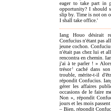
eager to take part in p
opportunity? I should 
slip by. Time is not on o
I shall take office.'
Iang Houo désirait re
Confucius n'étant pas al
jeune cochon. Confuciu
n'était pas chez lui et al
rencontra en chemin. Ia
j'ai à te parler ! » Alor
trésor
1
caché dans son 
trouble, mérite-t-il d'
répondit Confucius. Ian
gérer les affaires publ
occasions de le faire mé
Non », répondit Confuc
jours et les mois passent
– Bien, répondit Confuci