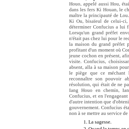
Houo, appelé aussi Hou, était
dans les fers Ki Houan, le ch
maître la principauté de Lou.
Ki Ou, bisaïeul de celui-ci,
déterminer Confucius a lui fa
Lorsqu'un grand préfet envoy
n'était pas chez lui pour le rec
la maison du grand préfet p
profitant d'un moment où Conf
jeune cochon en présent, afin 
visite. Confucius, choisiss
absent, alla à sa maison pour
le piège que ce méchant 
reconnaître son pouvoir ab
résolution, qui était de ne pa
Iang Houo en chemin, Ian
Confucius, et en l'engageant 
d'autre intention que d'obten
gouvernement. Confucius étai
non à se mettre au service d
1. La sagesse.
2. Quand le temps en 