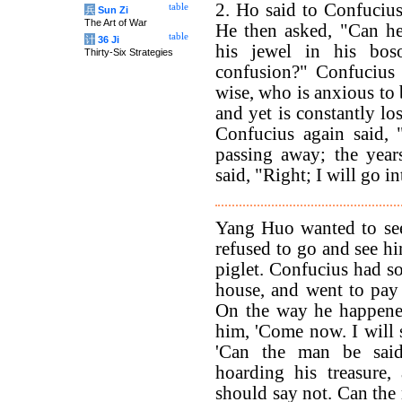
2. Ho said to Confuciu
table
兵
Sun Zi
The Art of War
He then asked, "Can he
table
计
36 Ji
his jewel in his bos
Thirty-Six Strategies
confusion?" Confucius 
wise, who is anxious to
and yet is constantly lo
Confucius again said,
passing away; the year
said, "Right; I will go in
Yang Huo wanted to se
refused to go and see hi
piglet. Confucius had 
house, and went to pay 
On the way he happene
him, 'Come now. I will
'Can the man be sai
hoarding his treasure,
should say not. Can the