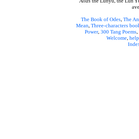
Alias
the Lunyu, the Lun Yü,
ave
The Book of Odes
,
The An
Mean
,
Three-characters boo
Power
,
300 Tang Poems
,
Welcome
,
help
Inde