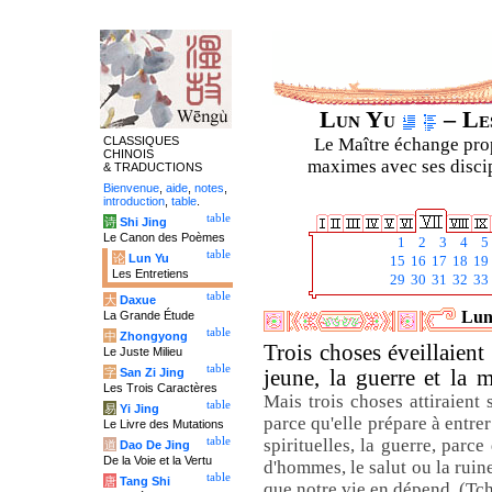
Lun Yu
– Les
CLASSIQUES
Le Maître échange prop
CHINOIS
maximes avec ses discipl
& TRADUCTIONS
Bienvenue
,
aide
,
notes
,
introduction
,
table
.
table
诗
Shi Jing
Le Canon des Poèmes
1
2
3
4
5
table
论
Lun Yu
15
16
17
18
19
Les Entretiens
29
30
31
32
33
table
大
Daxue
Luny
La Grande Étude
table
中
Zhongyong
Trois choses éveillaient
Le Juste Milieu
table
字
San Zi Jing
jeune, la guerre et la 
Les Trois Caractères
Mais trois choses attiraient 
table
易
Yi Jing
parce qu'elle prépare à entre
Le Livre des Mutations
table
spirituelles, la guerre, parc
道
Dao De Jing
De la Voie et la Vertu
d'hommes, le salut ou la ruin
table
唐
Tang Shi
que notre vie en dépend. (Tc