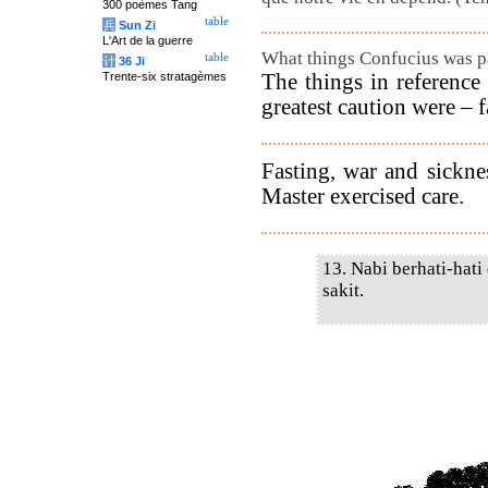
300 poèmes Tang
table
兵
Sun Zi
L'Art de la guerre
What things Confucius was pa
table
计
36 Ji
The things in reference
Trente-six stratagèmes
greatest caution were – f
Fasting, war and sickne
Master exercised care.
13. Nabi berhati-hati
sakit.