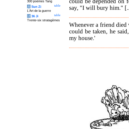
could be depended on fo
300 poèmes Tang
table
say, "I will bury him." [..
兵
Sun Zi
L'Art de la guerre
table
计
36 Ji
Trente-six stratagèmes
Whenever a friend died
could be taken, he said
my house.'