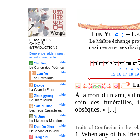
Lun Yu
– Les
CLASSIQUES
Le Maître échange prop
CHINOIS
maximes avec ses discipl
& TRADUCTIONS
Bienvenue
,
aide
,
notes
,
introduction
,
table
.
table
诗
Shi Jing
Le Canon des Poèmes
1
2
3
4
5
table
论
Lun Yu
15
16
17
18
19
Les Entretiens
Lun
table
大
Daxue
La Grande Étude
À la mort d'un ami, s'il
table
中
Zhongyong
Le Juste Milieu
soin des funérailles,
table
字
San Zi Jing
obsèques. » [...]
Les Trois Caractères
table
易
Yi Jing
Le Livre des Mutations
table
Traits of Confucius in the rela
道
Dao De Jing
De la Voie et la Vertu
1. When any of his frien
table
唐
Tang Shi