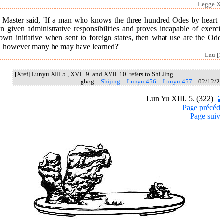
Legge XI
 Master said, 'If a man who knows the three hundred Odes by heart f
 given administrative responsibilities and proves incapable of exerc
own initiative when sent to foreign states, then what use are the Od
, however many he may have learned?'
Lau [
[Xref] Lunyu XIII.5., XVII. 9. and XVII. 10. refers to Shi Jing
gbog –
Shijing
–
Lunyu 456
–
Lunyu 457
– 02/12/
Lun Yu XIII. 5. (322)
Page précéd
Page suiv