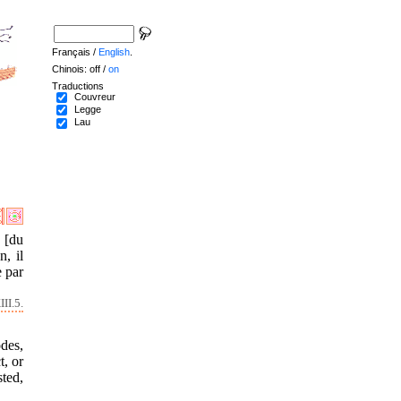
Français /
English
.
Chinois: off /
on
Traductions
Couvreur
Legge
Lau
 [du
n, il
e par
II.5.
des,
t, or
sted,