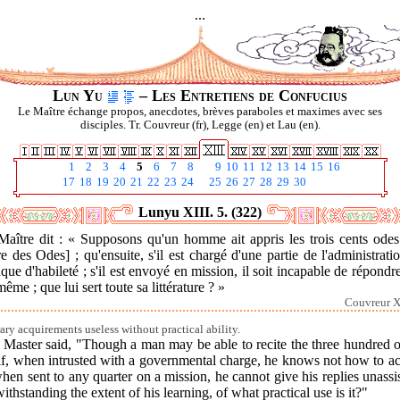
...
Lun Yu
– Les Entretiens de Confucius
Le Maître échange propos, anecdotes, brèves paraboles et maximes avec ses
disciples. Tr. Couvreur (fr), Legge (en) et Lau (en).
1
2
3
4
5
6
7
8
9
10
11
12
13
14
15
16
17
18
19
20
21
22
23
24
25
26
27
28
29
30
Lunyu XIII. 5. (322)
Maître dit : « Supposons qu'un homme ait appris les trois cents odes
e des Odes] ; qu'ensuite, s'il est chargé d'une partie de l'administratio
ue d'habileté ; s'il est envoyé en mission, il soit incapable de répondr
même ; que lui sert toute sa littérature ? »
Couvreur XI
rary acquirements useless without practical ability.
 Master said, "Though a man may be able to recite the three hundred o
if, when intrusted with a governmental charge, he knows not how to ac
when sent to any quarter on a mission, he cannot give his replies unassi
ithstanding the extent of his learning, of what practical use is it?"