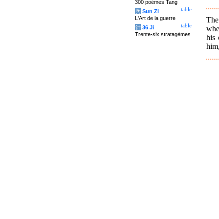
300 poèmes Tang
table
兵
Sun Zi
L'Art de la guerre
The
table
when
计
36 Ji
Trente-six stratagèmes
his 
him