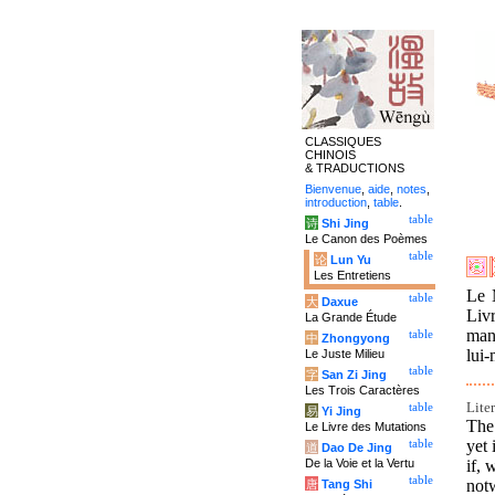
CLASSIQUES
CHINOIS
& TRADUCTIONS
Bienvenue
,
aide
,
notes
,
introduction
,
table
.
table
诗
Shi Jing
Le Canon des Poèmes
table
论
Lun Yu
Les Entretiens
Le 
table
大
Daxue
Livr
La Grande Étude
manq
table
中
Zhongyong
lui-
Le Juste Milieu
table
字
San Zi Jing
Les Trois Caractères
Lite
table
易
Yi Jing
The
Le Livre des Mutations
yet 
table
道
Dao De Jing
if, 
De la Voie et la Vertu
table
notw
唐
Tang Shi