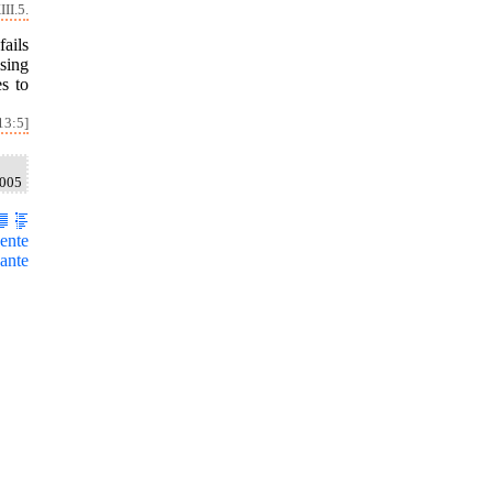
II.5.
ails
ising
es to
13:5]
2005
ente
ante