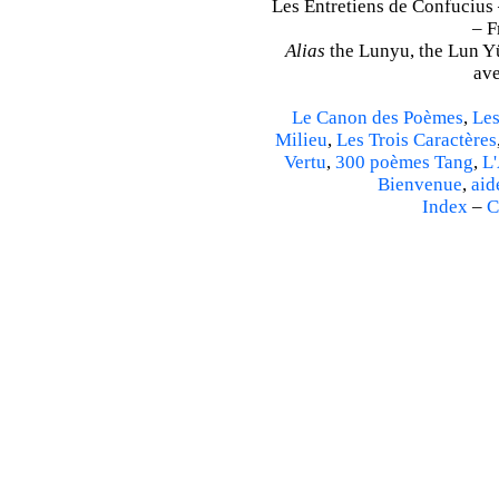
Les Entretiens de Confucius 
– F
Alias
the Lunyu, the Lun Yü,
ave
Le Canon des Poèmes
,
Les
Milieu
,
Les Trois Caractères
Vertu
,
300 poèmes Tang
,
L'
Bienvenue
,
aid
Index
–
C