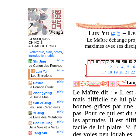
Lun Yu
– Les
CLASSIQUES
Le Maître échange prop
CHINOIS
maximes avec ses discipl
& TRADUCTIONS
Bienvenue
,
aide
,
notes
,
introduction
,
table
.
table
诗
Shi Jing
Le Canon des Poèmes
1
2
3
4
5
6
table
论
Lun Yu
17
18
19
20
21
22
Les Entretiens
Luny
table
大
Daxue
La Grande Étude
Le Maître dit : « Il est
table
中
Zhongyong
Le Juste Milieu
mais difficile de lui pl
table
字
San Zi Jing
bonnes grâces par une 
Les Trois Caractères
pas. Pour ce qui est du 
table
易
Yi Jing
Le Livre des Mutations
les aptitudes. Il est di
table
道
Dao De Jing
facile de lui plaire. Si
De la Voie et la Vertu
table
des voies peu louables, 
唐
Tang Shi