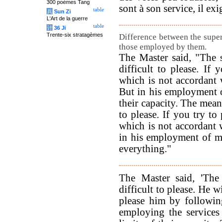
300 poèmes Tang
sont à son service, il exi
table
兵
Sun Zi
L'Art de la guerre
table
计
36 Ji
Trente-six stratagèmes
Difference between the super
those employed by them.
The Master said, "The 
difficult to please. If
which is not accordant w
But in his employment 
their capacity. The mean
to please. If you try to
which is not accordant 
in his employment of m
everything."
The Master said, 'The
difficult to please. He w
please him by followin
employing the services