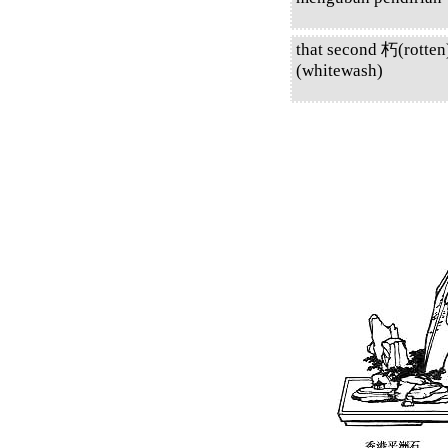
that second 朽(rotten
(whitewash)