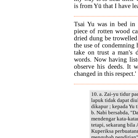
is from Yü that I have l
Tsai Yu was in bed in 
piece of rotten wood ca
dried dung be trowelled.
the use of condemning h
take on trust a man's d
words. Now having list
observe his deeds. It 
changed in this respect.'
10. a. Zai-yu tidur p
lapuk tidak dapat diuk
dikapur ; kepada Yu 
b. Nabi bersabda, "D
mendengar kata-kata
tetapi, sekarang bila
Kuperiksa perbuatan
mengubah pendirian"