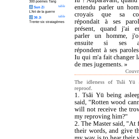
Iu ? Auparavant, quand 
300 poèmes Tang
entendu parler un hom
table
兵
Sun Zi
L'Art de la guerre
croyais que sa con
table
计
36 Ji
répondait à ses paro
Trente-six stratagèmes
présent, quand j'ai e
parler un homme, j'o
ensuite si ses ac
répondent à ses paroles
Iu qui m'a fait changer l
de mes jugements. »
Couvr
The idleness of Tsâi Yü 
reproof.
1. Tsâi Yü being aslee
said, "Rotten wood canno
will not receive the tro
my reproving him?"
2. The Master said, "At 
their words, and give t
my way is to hear their 