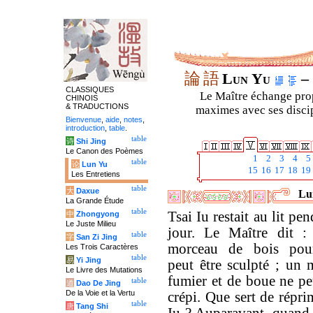
論
語
Lun Yu
– 
CLASSIQUES
Le Maître échange prop
CHINOIS
& TRADUCTIONS
maximes avec ses discipl
Bienvenue
,
aide
,
notes
,
introduction
,
table
.
table
诗
Shi Jing
Le Canon des Poèmes
1
2
3
4
5
table
论
Lun Yu
15
16
17
18
19
Les Entretiens
table
大
Daxue
Lun
La Grande Étude
table
Tsai Iu restait au lit pen
中
Zhongyong
Le Juste Milieu
jour. Le Maître dit 
table
字
San Zi Jing
morceau de bois pou
Les Trois Caractères
table
易
Yi Jing
peut être sculpté ; un 
Le Livre des Mutations
fumier et de boue ne pe
table
道
Dao De Jing
De la Voie et la Vertu
crépi. Que sert de répr
table
唐
Tang Shi