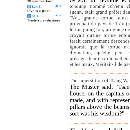
ce soit un homme écl
300 poèmes Tang
tchoung, nommé Tch'enn, ch
table
兵
Sun Zi
L'Art de la guerre
suenn, était grand préfet da
table
计
36 Ji
Ts'ai, grande tortue, ains
Trente-six stratagèmes
provenait du pays de Ts'ai (
le Jou gning fou, province 
croyait qu'une tortue ento
ferait certainement descendre
ignorait que la tortue n'
divination, qu'elle peut
présages heureux ou malheure
et les maux. Méritait-il de p
The superstition of Tsang Wa
The Master said, "Tsan
house, on the capitals o
made, and with represe
pillars above the beams
sort was his wisdom?"