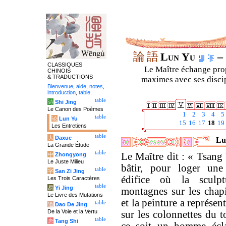
論
語
Lun Yu
– 
CLASSIQUES
Le Maître échange prop
CHINOIS
& TRADUCTIONS
maximes avec ses discipl
Bienvenue
,
aide
,
notes
,
introduction
,
table
.
table
诗
Shi Jing
Le Canon des Poèmes
1
2
3
4
5
table
论
Lun Yu
15
16
17
18
19
Les Entretiens
table
大
Daxue
Lu
La Grande Étude
table
Le Maître dit : « Tsang
中
Zhongyong
Le Juste Milieu
bâtir, pour loger une
table
字
San Zi Jing
édifice où la sculp
Les Trois Caractères
table
易
Yi Jing
montagnes sur les chap
Le Livre des Mutations
et la peinture a représen
table
道
Dao De Jing
De la Voie et la Vertu
sur les colonnettes du t
table
唐
Tang Shi