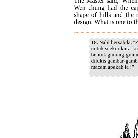
The Master said, 'When 
Wen chung had the capi
shape of hills and the 
design. What is one to th
18. Nabi bersabda, 
untuk seekor kura-ku
bentuk gunung-gunun
dilukis gambar-gamb
macam apakah ia !"