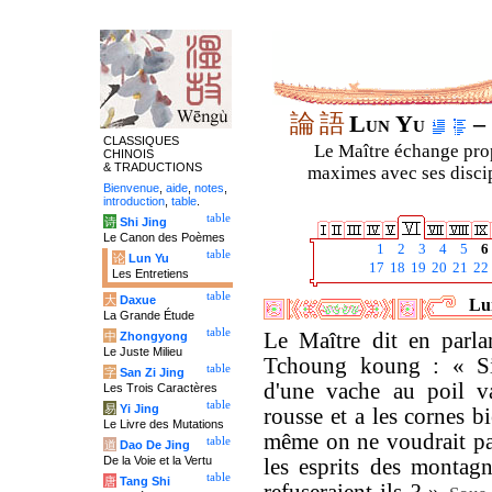
論
語
Lun Yu
– 
CLASSIQUES
Le Maître échange prop
CHINOIS
& TRADUCTIONS
maximes avec ses discipl
Bienvenue
,
aide
,
notes
,
introduction
,
table
.
table
诗
Shi Jing
Le Canon des Poèmes
1
2
3
4
5
6
table
论
Lun Yu
17
18
19
20
21
22
Les Entretiens
table
大
Daxue
Lun
La Grande Étude
table
Le Maître dit en parla
中
Zhongyong
Le Juste Milieu
Tchoung koung : « Si
table
字
San Zi Jing
d'une vache au poil va
Les Trois Caractères
table
易
Yi Jing
rousse et a les cornes b
Le Livre des Mutations
même on ne voudrait pas
table
道
Dao De Jing
De la Voie et la Vertu
les esprits des montagn
table
唐
Tang Shi