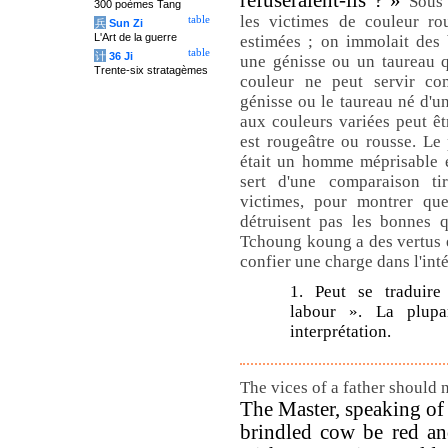
refuseraient-ils ? »
Sous 
300 poèmes Tang
les victimes de couleur rou
table
兵
Sun Zi
L'Art de la guerre
estimées ; on immolait des
table
计
36 Ji
une génisse ou un taureau q
Trente-six stratagèmes
couleur ne peut servir co
génisse ou le taureau né d'u
aux couleurs variées peut êt
est rougeâtre ou rousse. L
était un homme méprisable e
sert d'une comparaison ti
victimes, pour montrer qu
détruisent pas les bonnes q
Tchoung koung a des vertus et
confier une charge dans l'int
1. Peut se traduir
labour ». La plupa
interprétation.
The vices of a father should n
The Master, speaking of 
brindled cow be red a