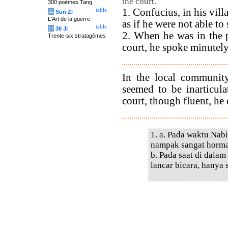
the court.
300 poèmes Tang
1. Confucius, in his vil
table
兵
Sun Zi
L'Art de la guerre
as if he were not able to
table
计
36 Ji
2. When he was in the pr
Trente-six stratagèmes
court, he spoke minutely
In the local communit
seemed to be inarticula
court, though fluent, he 
1. a. Pada waktu Nab
nampak sangat hormat
b. Pada saat di dalam
lancar bicara, hanya s