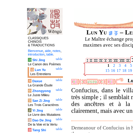
Lun Yu
– Les
CLASSIQUES
Le Maître échange prop
CHINOIS
maximes avec ses discipl
& TRADUCTIONS
Bienvenue
,
aide
,
notes
,
introduction
,
table
.
table
诗
Shi Jing
Le Canon des Poèmes
1
2
3
4
5
table
论
Lun Yu
15
16
17
18
19
Les Entretiens
Lu
table
大
Daxue
La Grande Étude
Confucius, dans le vill
table
中
Zhongyong
Le Juste Milieu
très simple ; il semblait
table
字
San Zi Jing
des ancêtres et à la 
Les Trois Caractères
clairement, mais avec un
table
易
Yi Jing
Le Livre des Mutations
table
道
Dao De Jing
De la Voie et la Vertu
Demeanour of Confucius in his
table
唐
Tang Shi