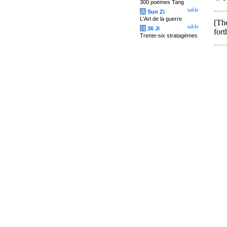
300 poèmes Tang
table
兵
Sun Zi
L'Art de la guerre
[Th
table
计
36 Ji
fort
Trente-six stratagèmes