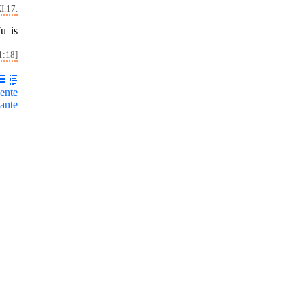
I.17.
u is
1:18]
ente
ante