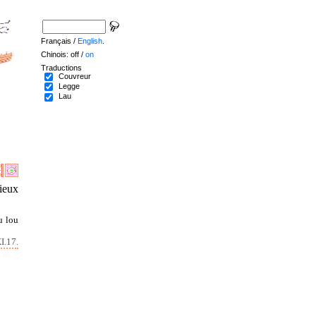
Français /
English
.
Chinois: off /
on
Traductions
Couvreur
Legge
Lau
cieux
u lou
I.17.