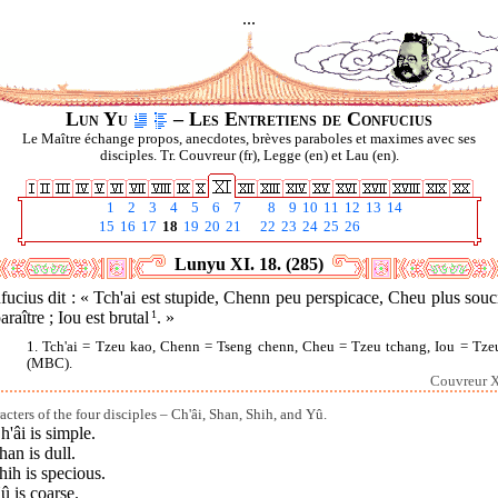
...
Lun Yu
– Les Entretiens de Confucius
Le Maître échange propos, anecdotes, brèves paraboles et maximes avec ses
disciples. Tr. Couvreur (fr), Legge (en) et Lau (en).
1
2
3
4
5
6
7
8
9
10
11
12
13
14
15
16
17
18
19
20
21
22
23
24
25
26
Lunyu XI. 18. (285)
ucius dit : « Tch'ai est stupide, Chenn peu perspicace, Cheu plus sou
araître ; Iou est brutal
1
. »
1. Tch'ai = Tzeu kao, Chenn = Tseng chenn, Cheu = Tzeu tchang, Iou = Tze
(MBC).
Couvreur X
acters of the four disciples – Ch'âi, Shan, Shih, and Yû.
h'âi is simple.
han is dull.
hih is specious.
û is coarse.