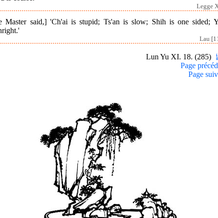
Legge X
e Master said,] 'Ch'ai is stupid; Ts'an is slow; Shih is one sided; Y
hright.'
Lau [1
Lun Yu XI. 18. (285)
Page précéd
Page suiv