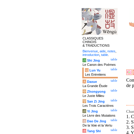
CLASSIQUES
CHINOIS
& TRADUCTIONS
Bienvenue
,
aide
,
notes
,
introduction
,
table
.
table
诗
Shi Jing
Le Canon des Poèmes
table
论
Lun Yu
Les Entretiens
Conf
table
大
Daxue
de p
La Grande Étude
table
中
Zhongyong
Le Juste Milieu
table
字
San Zi Jing
Les Trois Caractères
table
Char
易
Yi Jing
Le Livre des Mutations
1. C
table
2. S
道
Dao De Jing
De la Voie et la Vertu
3. S
table
唐
Tang Shi
4. Y