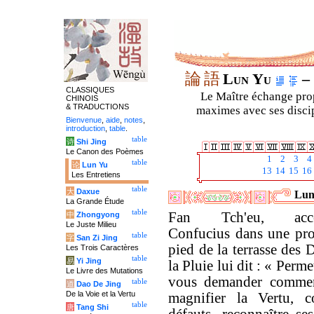
論
語
Lun Yu
– 
CLASSIQUES
Le Maître échange prop
CHINOIS
& TRADUCTIONS
maximes avec ses discipl
Bienvenue
,
aide
,
notes
,
introduction
,
table
.
table
诗
Shi Jing
Le Canon des Poèmes
1
2
3
4
table
论
Lun Yu
13
14
15
16
Les Entretiens
table
大
Daxue
Luny
La Grande Étude
table
Fan Tch'eu, acco
中
Zhongyong
Le Juste Milieu
Confucius dans une pr
table
字
San Zi Jing
pied de la terrasse des 
Les Trois Caractères
table
易
Yi Jing
la Pluie lui dit : « Perm
Le Livre des Mutations
vous demander comme
table
道
Dao De Jing
De la Voie et la Vertu
magnifier la Vertu, co
table
唐
Tang Shi