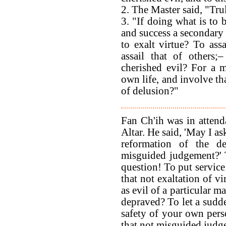
2. The Master said, "Tru
3. "If doing what is to 
and success a secondary 
to exalt virtue? To as
assail that of others;
cherished evil? For a m
own life, and involve tha
of delusion?"
Fan Ch'ih was in attend
Altar. He said, 'May I as
reformation of the d
misguided judgement?' 
question! To put service 
that not exaltation of vi
as evil of a particular m
depraved? To let a sudde
safety of your own perso
that not misguided judg