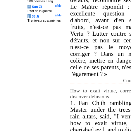
défauts, reconnaître ses
300 poèmes Tang
Le Maître répondit 
table
兵
Sun Zi
L'Art de la guerre
excellente question
table
计
36 Ji
d'abord, avant d'en e
Trente-six stratagèmes
fruits, n'est-ce pas m
Vertu ? Lutter contre 
défauts, et non sur ceu
n'est-ce pas le mo
corriger ? Dans un 
colère, mettre en dange
celle de ses parents, n'e
l'égarement ? »
Cou
How to exalt virtue, corre
discover delusions.
1. Fan Ch'ih ramblin
Master under the trees
rain altars, said, "I ve
how to exalt virtue, 
cherished evil, and to d