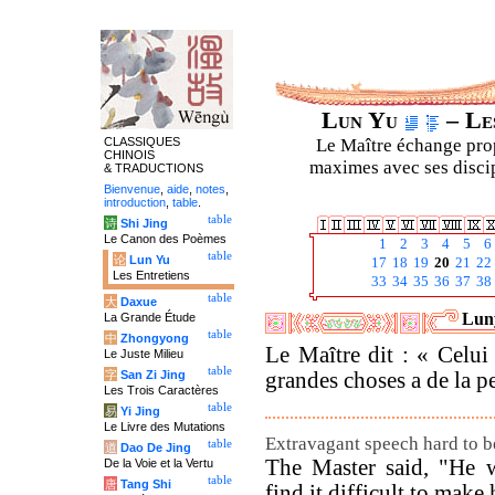
Lun Yu
– Les
CLASSIQUES
Le Maître échange prop
CHINOIS
maximes avec ses discipl
& TRADUCTIONS
Bienvenue
,
aide
,
notes
,
introduction
,
table
.
table
诗
Shi Jing
Le Canon des Poèmes
1
2
3
4
5
6
table
论
Lun Yu
17
18
19
20
21
22
Les Entretiens
33
34
35
36
37
38
table
大
Daxue
Luny
La Grande Étude
table
中
Zhongyong
Le Maître dit : « Celui
Le Juste Milieu
table
字
San Zi Jing
grandes choses a de la pe
Les Trois Caractères
table
易
Yi Jing
Le Livre des Mutations
Extravagant speech hard to 
table
道
Dao De Jing
The Master said, "He 
De la Voie et la Vertu
table
唐
Tang Shi
find it difficult to make