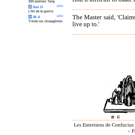
300 poèmes Tang
table
兵
Sun Zi
L'Art de la guerre
The Master said, 'Claim
table
计
36 Ji
Trente-six stratagèmes
live up to.'
Les Entretiens de Confucius 
– F