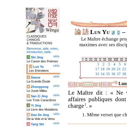
論
語
Lun Yu
– 
CLASSIQUES
Le Maître échange prop
CHINOIS
& TRADUCTIONS
maximes avec ses discipl
Bienvenue
,
aide
,
notes
,
introduction
,
table
.
table
诗
Shi Jing
Le Canon des Poèmes
1
2
3
4
5
6
table
论
Lun Yu
17
18
19
20
21
22
Les Entretiens
33
34
35
36
37
38
table
大
Daxue
La Grande Étude
Luny
table
中
Zhongyong
Le Juste Milieu
Le Maître dit : « Ne 
table
字
San Zi Jing
affaires publiques don
Les Trois Caractères
charge
1
. »
table
易
Yi Jing
Le Livre des Mutations
1. Même verset que ch
table
道
Dao De Jing
De la Voie et la Vertu
table
唐
Tang Shi