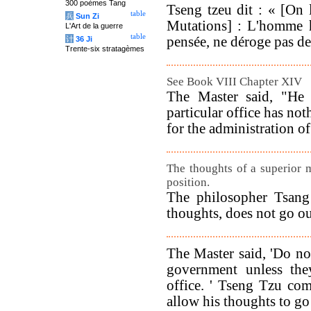
300 poèmes Tang
Tseng tzeu dit : « [On 
table
兵
Sun Zi
Mutations] : L'homme 
L'Art de la guerre
table
pensée, ne déroge pas de
计
36 Ji
Trente-six stratagèmes
See Book VIII Chapter XIV
The Master said, "He
particular office has not
for the administration of 
The thoughts of a superior 
position.
The philosopher Tsang 
thoughts, does not go ou
The Master said, 'Do no
government unless they
office. ' Tseng Tzu co
allow his thoughts to go