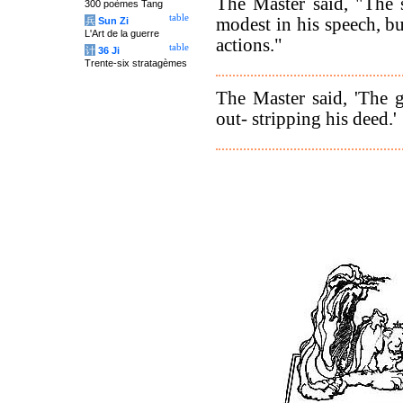
The Master said, "The 
300 poèmes Tang
table
modest in his speech, bu
兵
Sun Zi
L'Art de la guerre
actions."
table
计
36 Ji
Trente-six stratagèmes
The Master said, 'The 
out- stripping his deed.'