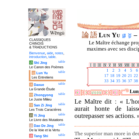
論
語
Lun Yu
– 
CLASSIQUES
Le Maître échange prop
CHINOIS
& TRADUCTIONS
maximes avec ses discipl
Bienvenue
,
aide
,
notes
,
introduction
,
table
.
table
诗
Shi Jing
Le Canon des Poèmes
1
2
3
4
5
6
table
论
Lun Yu
17
18
19
20
21
22
Les Entretiens
33
34
35
36
37
38
table
大
Daxue
La Grande Étude
Luny
table
中
Zhongyong
Le Juste Milieu
Le Maître dit : « L'h
table
字
San Zi Jing
aurait honte de laiss
Les Trois Caractères
outrepasser ses actions. 
table
易
Yi Jing
Le Livre des Mutations
table
道
Dao De Jing
De la Voie et la Vertu
The superior man more in dee
table
唐
Tang Shi