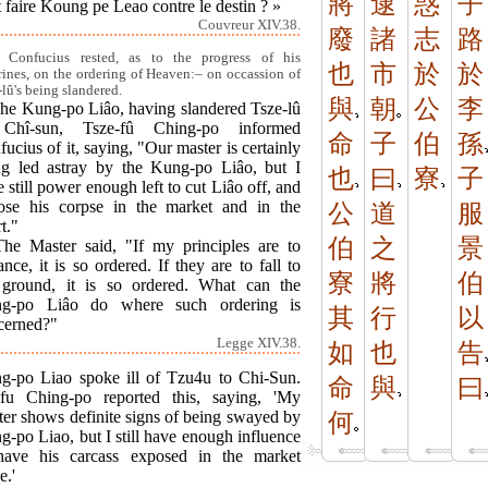
將
逮
惑
子
 faire Koung pe Leao contre le destin ? »
Couvreur XIV.38.
廢
諸
志
路
Confucius rested, as to the progress of his
也
市
於
於
rines, on the ordering of Heaven:– on occassion of
-lû's being slandered.
與
朝
公
李
The Kung-po Liâo, having slandered Tsze-lû
Chî-sun, Tsze-fû Ching-po informed
命
子
伯
孫
ucius of it, saying, "Our master is certainly
ng led astray by the Kung-po Liâo, but I
也
曰
寮
子
 still power enough left to cut Liâo off, and
ose his corpse in the market and in the
公
道
服
t."
伯
之
景
The Master said, "If my principles are to
nce, it is so ordered. If they are to fall to
寮
將
伯
 ground, it is so ordered. What can the
g-po Liâo do where such ordering is
其
行
以
cerned?"
Legge XIV.38.
如
也
告
g-po Liao spoke ill of Tzu4u to Chi-Sun.
命
與
曰
fu Ching-po reported this, saying, 'My
ter shows definite signs of being swayed by
何
-po Liao, but I still have enough influence
have his carcass exposed in the market
e.'