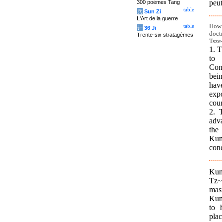
peut
300 poèmes Tang
table
兵
Sun Zi
L'Art de la guerre
How 
table
计
36 Ji
doct
Trente-six stratagèmes
Tsze
1. 
to 
Conf
bei
have
exp
cour
2. 
adva
the
Kun
con
Kun
Tz~
mas
Kung
to 
plac