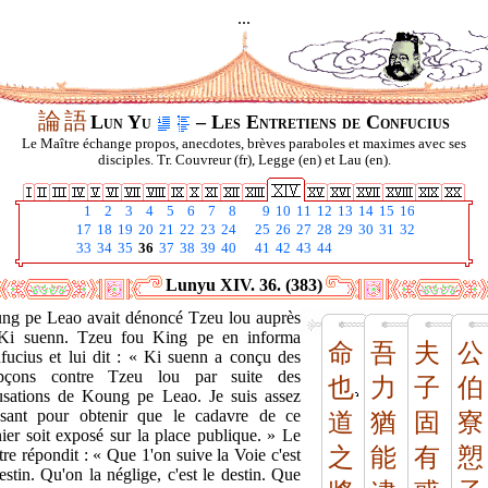
...
論
語
Lun Yu
– Les Entretiens de Confucius
Le Maître échange propos, anecdotes, brèves paraboles et maximes avec ses
disciples. Tr. Couvreur (fr), Legge (en) et Lau (en).
1
2
3
4
5
6
7
8
9
10
11
12
13
14
15
16
17
18
19
20
21
22
23
24
25
26
27
28
29
30
31
32
33
34
35
36
37
38
39
40
41
42
43
44
Lunyu XIV. 36. (383)
ng pe Leao avait dénoncé Tzeu lou auprès
Ki suenn. Tzeu fou King pe en informa
命
吾
夫
公
fucius et lui dit : « Ki suenn a conçu des
pçons contre Tzeu lou par suite des
也
力
子
伯
usations de Koung pe Leao. Je suis assez
ssant pour obtenir que le cadavre de ce
道
猶
固
寮
ier soit exposé sur la place publique. » Le
之
能
有
愬
re répondit : « Que 1'on suive la Voie c'est
estin. Qu'on la néglige, c'est le destin. Que