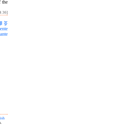
f the
4:36]
ente
ante
ish
s.