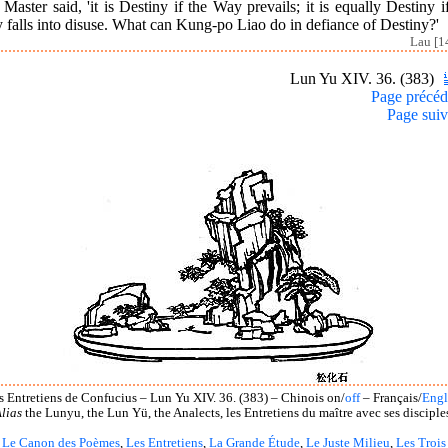
Master said, 'it is Destiny if the Way prevails; it is equally Destiny i
falls into disuse. What can Kung-po Liao do in defiance of Destiny?'
Lau [1
Lun Yu XIV. 36. (383)
Page précéd
Page suiv
s Entretiens de Confucius – Lun Yu XIV. 36. (383) – Chinois on/
off
– Français/
Engl
lias
the Lunyu, the Lun Yü, the Analects, les Entretiens du maître avec ses disciple
Le Canon des Poèmes
,
Les Entretiens
,
La Grande Étude
,
Le Juste Milieu
,
Les Trois