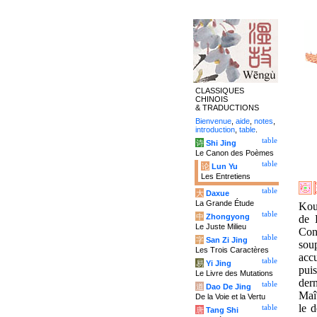
CLASSIQUES
CHINOIS
& TRADUCTIONS
Bienvenue
,
aide
,
notes
,
introduction
,
table
.
table
诗
Shi Jing
Le Canon des Poèmes
table
论
Lun Yu
Les Entretiens
table
大
Daxue
La Grande Étude
Kou
table
中
Zhongyong
de 
Le Juste Milieu
Con
table
字
San Zi Jing
sou
Les Trois Caractères
acc
table
易
Yi Jing
pui
Le Livre des Mutations
dern
table
道
Dao De Jing
Maît
De la Voie et la Vertu
le d
table
唐
Tang Shi