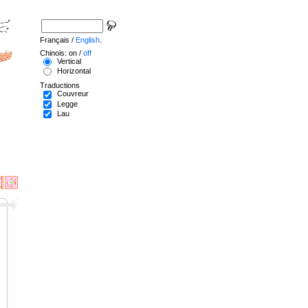
Français /
English
.
Chinois: on /
off
Vertical
Horizontal
Traductions
Couvreur
Legge
Lau