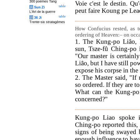
300 poèmes Tang
Voie c'est le destin. Qu
table
兵
Sun Zi
peut faire Koung pe Leao
L'Art de la guerre
table
计
36 Ji
Trente-six stratagèmes
How Confucius rested, as to
ordering of Heaven:– on occa
1. The Kung-po Liâo, h
sun, Tsze-fû Ching-po 
"Our master is certainl
Liâo, but I have still po
expose his corpse in the
2. The Master said, "If 
so ordered. If they are to
What can the Kung-po 
concerned?"
Kung-po Liao spoke i
Ching-po reported this,
signs of being swayed 
enough influence to have