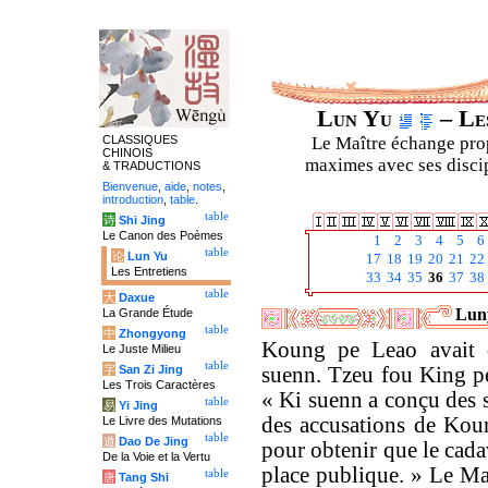
Lun Yu
– Les
CLASSIQUES
Le Maître échange prop
CHINOIS
maximes avec ses discipl
& TRADUCTIONS
Bienvenue
,
aide
,
notes
,
introduction
,
table
.
table
诗
Shi Jing
Le Canon des Poèmes
1
2
3
4
5
6
table
论
Lun Yu
17
18
19
20
21
22
Les Entretiens
33
34
35
36
37
38
table
大
Daxue
Luny
La Grande Étude
table
中
Zhongyong
Koung pe Leao avait 
Le Juste Milieu
table
字
San Zi Jing
suenn. Tzeu fou King pe
Les Trois Caractères
« Ki suenn a conçu des 
table
易
Yi Jing
des accusations de Koun
Le Livre des Mutations
table
道
Dao De Jing
pour obtenir que le cada
De la Voie et la Vertu
place publique. » Le Maî
table
唐
Tang Shi