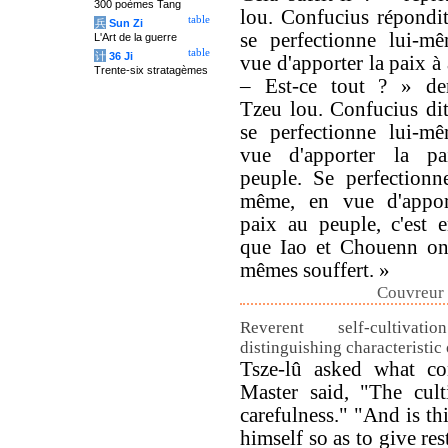
300 poèmes Tang
lou. Confucius répondit
table
兵
Sun Zi
se perfectionne lui-m
L'Art de la guerre
table
计
36 Ji
vue d'apporter la paix à 
Trente-six stratagèmes
– Est-ce tout ? » d
Tzeu lou. Confucius dit
se perfectionne lui-m
vue d'apporter la p
peuple. Se perfectionne
même, en vue d'appor
paix au peuple, c'est e
que Iao et Chouenn on
mêmes souffert. »
Couvreur 
Reverent self-cultivati
distinguishing characteristic
Tsze-lû asked what co
Master said, "The cult
carefulness." "And is thi
himself so as to give res