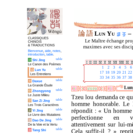
論
語
Lun Yu
– 
CLASSIQUES
Le Maître échange prop
CHINOIS
& TRADUCTIONS
maximes avec ses discipl
Bienvenue
,
aide
,
notes
,
introduction
,
table
.
table
诗
Shi Jing
Le Canon des Poèmes
1
2
3
4
5
6
table
论
Lun Yu
17
18
19
20
21
22
Les Entretiens
33
34
35
36
37
38
table
大
Daxue
La Grande Étude
Luny
table
中
Zhongyong
Le Juste Milieu
Tzeu lou demanda ce qu'
table
字
San Zi Jing
homme honorable. Le 
Les Trois Caractères
répondit : « Un homme 
table
易
Yi Jing
Le Livre des Mutations
perfectionne en vei
table
道
Dao De Jing
attentivement sur lui-m
De la Voie et la Vertu
table
Cela suffit-il ? » repr
唐
Tang Shi