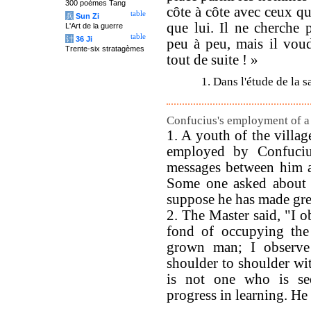
300 poèmes Tang
côte à côte avec ceux qu
table
兵
Sun Zi
que lui. Il ne cherche 
L'Art de la guerre
table
计
36 Ji
peu à peu, mais il voudr
Trente-six stratagèmes
tout de suite ! »
1. Dans l'étude de la s
Confucius's employment of a
1. A youth of the villa
employed by Confuciu
messages between him an
Some one asked about 
suppose he has made gre
2. The Master said, "I o
fond of occupying the 
grown man; I observe
shoulder to shoulder wit
is not one who is se
progress in learning. H