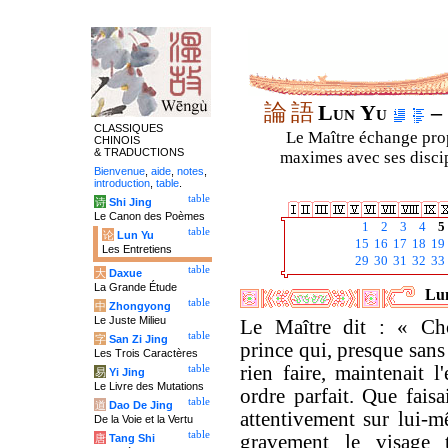
論
語
Lun Yu
– 
CLASSIQUES
Le Maître échange prop
CHINOIS
& TRADUCTIONS
maximes avec ses discipl
Bienvenue
,
aide
,
notes
,
introduction
,
table
.
table
诗
Shi Jing
Le Canon des Poèmes
1
2
3
4
5
table
论
Lun Yu
15
16
17
18
19
Les Entretiens
29
30
31
32
33
table
大
Daxue
La Grande Étude
Lun
table
中
Zhongyong
Le Juste Milieu
Le Maître dit : « Ch
table
字
San Zi Jing
prince qui, presque sans
Les Trois Caractères
rien faire, maintenait 
table
易
Yi Jing
Le Livre des Mutations
ordre parfait. Que faisait
table
道
Dao De Jing
attentivement sur lui-m
De la Voie et la Vertu
table
gravement le visage 
唐
Tang Shi