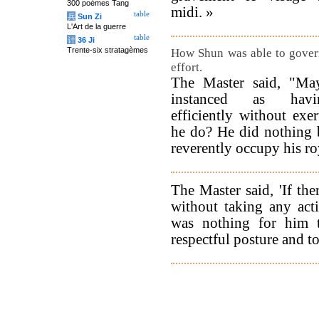
300 poèmes Tang
midi. »
table
兵
Sun Zi
L'Art de la guerre
table
计
36 Ji
Trente-six stratagèmes
How Shun was able to gover
effort.
The Master said, "Ma
instanced as havi
efficiently without exe
he do? He did nothing 
reverently occupy his ro
The Master said, 'If th
without taking any act
was nothing for him 
respectful posture and to