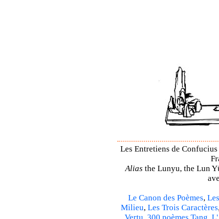
Les Entretiens de Confucius 
Fr
Alias
the Lunyu, the Lun Yü,
ave
Le Canon des Poèmes
,
Les
Milieu
,
Les Trois Caractères
Vertu
,
300 poèmes Tang
,
L'