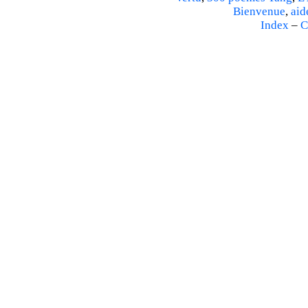
Bienvenue
,
aid
Index
–
C