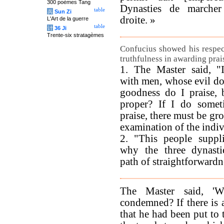
300 poèmes Tang
Dynasties de marcher
table
兵
Sun Zi
droite. »
L'Art de la guerre
table
计
36 Ji
Trente-six stratagèmes
Confucius showed his respec
truthfulness in awarding prai
1. The Master said, "
with men, whose evil do
goodness do I praise,
proper? If I do somet
praise, there must be gr
examination of the indiv
2. "This people suppl
why the three dynasti
path of straightforwardn
The Master said, '
condemned? If there is 
that he had been put to