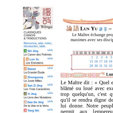
論
語
Lun Yu
– 
CLASSIQUES
Le Maître échange prop
CHINOIS
& TRADUCTIONS
maximes avec ses discipl
Bienvenue
,
aide
,
notes
,
introduction
,
table
.
table
诗
Shi Jing
Le Canon des Poèmes
1
2
3
4
5
table
论
Lun Yu
15
16
17
18
19
Les Entretiens
29
30
31
32
33
table
大
Daxue
La Grande Étude
Lun
table
中
Zhongyong
Le Juste Milieu
Le Maître dit : « Quel e
table
字
San Zi Jing
blâmé ou loué avec exc
Les Trois Caractères
trop quelqu'un, c'est q
table
易
Yi Jing
Le Livre des Mutations
qu'il se rendra digne d
table
道
Dao De Jing
lui donne. Notre peupl
De la Voie et la Vertu
table
permit aux [empereu
唐
Tang Shi