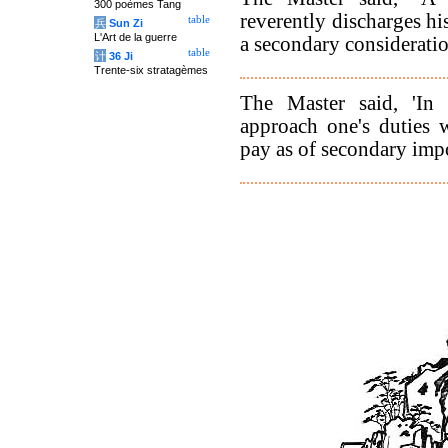
300 poèmes Tang
reverently discharges h
table
兵
Sun Zi
L'Art de la guerre
a secondary consideratio
table
计
36 Ji
Trente-six stratagèmes
The Master said, 'In 
approach one's duties 
pay as of secondary impo