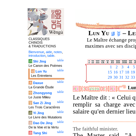
Lun Yu
– Les
CLASSIQUES
Le Maître échange prop
CHINOIS
maximes avec ses discipl
& TRADUCTIONS
Bienvenue
,
aide
,
notes
,
introduction
,
table
.
table
诗
Shi Jing
Le Canon des Poèmes
1
2
3
4
5
table
论
Lun Yu
15
16
17
18
19
Les Entretiens
29
30
31
32
33
table
大
Daxue
Lun
La Grande Étude
table
中
Zhongyong
Le Maître dit : « Celui q
Le Juste Milieu
table
字
San Zi Jing
remplir sa charge avec
Les Trois Caractères
salaire qu'en dernier lieu
table
易
Yi Jing
Le Livre des Mutations
table
道
Dao De Jing
De la Voie et la Vertu
The faithful minister.
table
唐
Tang Shi
The Master said, "A m