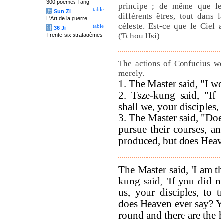
300 poèmes Tang
principe ; de même que le
table
兵
Sun Zi
différents êtres, tout dans
L'Art de la guerre
céleste. Est-ce que le Ciel
table
计
36 Ji
(Tchou Hsi)
Trente-six stratagèmes
The actions of Confucius we
merely.
1. The Master said, "I w
2. Tsze-kung said, "If
shall we, your disciples,
3. The Master said, "Do
pursue their courses, an
produced, but does Hea
The Master said, 'I am t
kung said, 'If you did 
us, your disciples, to 
does Heaven ever say? Ye
round and there are the