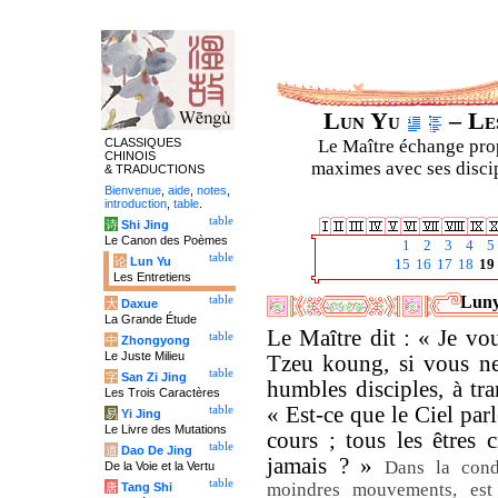
Lun Yu
– Les
CLASSIQUES
Le Maître échange prop
CHINOIS
maximes avec ses discipl
& TRADUCTIONS
Bienvenue
,
aide
,
notes
,
introduction
,
table
.
table
诗
Shi Jing
Le Canon des Poèmes
1
2
3
4
5
table
论
Lun Yu
15
16
17
18
19
Les Entretiens
Luny
table
大
Daxue
La Grande Étude
Le Maître dit : « Je vou
table
中
Zhongyong
Le Juste Milieu
Tzeu koung, si vous ne
table
字
San Zi Jing
humbles disciples, à tr
Les Trois Caractères
« Est-ce que le Ciel par
table
易
Yi Jing
Le Livre des Mutations
cours ; tous les êtres c
table
道
Dao De Jing
jamais ? »
Dans la cond
De la Voie et la Vertu
table
moindres mouvements, est 
唐
Tang Shi