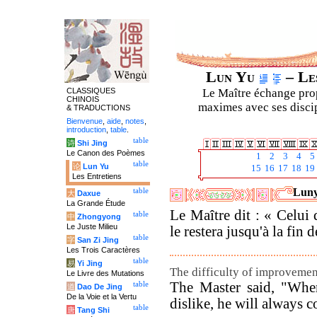
Lun Yu
– Les
CLASSIQUES
Le Maître échange prop
CHINOIS
maximes avec ses discipl
& TRADUCTIONS
Bienvenue
,
aide
,
notes
,
introduction
,
table
.
table
诗
Shi Jing
Le Canon des Poèmes
1
2
3
4
5
table
论
Lun Yu
15
16
17
18
19
Les Entretiens
Luny
table
大
Daxue
La Grande Étude
Le Maître dit : « Celui 
table
中
Zhongyong
Le Juste Milieu
le restera jusqu'à la fin d
table
字
San Zi Jing
Les Trois Caractères
table
易
Yi Jing
The difficulty of improvemen
Le Livre des Mutations
The Master said, "When
table
道
Dao De Jing
De la Voie et la Vertu
dislike, he will always c
table
唐
Tang Shi