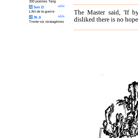
300 poèmes Tang
table
兵
Sun Zi
The Master said, 'If b
L'Art de la guerre
table
计
36 Ji
disliked there is no hope
Trente-six stratagèmes