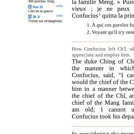
la famille Meng. » Puis 
300 poèmes Tang
table
兵
Sun Zi
vieux ; je ne peux p
L'Art de la guerre
Confucius
1
quitta la pri
table
计
36 Ji
Trente-six stratagèmes
1. À qui ces paroles f
2. Voyant qu'il n'y ren
How Confucius left Ch'î, w
appreciate and employ him.
The duke Ching of Ch'î
the manner in which
Confucius, said, "I ca
would the chief of the Ch
him in a manner betwe
the chief of the Chî, a
chief of the Mang famil
am old; I cannot us
Confucius took his depa
In considering the trea