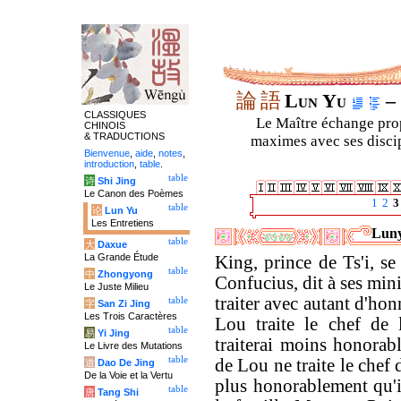
論
語
Lun Yu
– 
CLASSIQUES
Le Maître échange prop
CHINOIS
& TRADUCTIONS
maximes avec ses discipl
Bienvenue
,
aide
,
notes
,
introduction
,
table
.
table
诗
Shi Jing
Le Canon des Poèmes
1
2
3
table
论
Lun Yu
Les Entretiens
Luny
table
大
Daxue
La Grande Étude
King, prince de Ts'i, se
table
中
Zhongyong
Confucius, dit à ses minis
Le Juste Milieu
traiter avec autant d'hon
table
字
San Zi Jing
Les Trois Caractères
Lou traite le chef de 
table
易
Yi Jing
traiterai moins honorab
Le Livre des Mutations
table
de Lou ne traite le chef 
道
Dao De Jing
De la Voie et la Vertu
plus honorablement qu'il
table
唐
Tang Shi