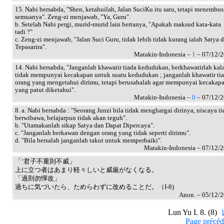
15. Nabi bersabda, "Shen, ketahuilah, Jalan SuciKu itu satu, tetapi menembus
semuanya". Zeng-zi menjawab, "Ya, Guru".
b. Setelah Nabi pergi, murid-murid lain bertanya, "Apakah maksud kata-kata
tadi ?"
c. Zeng-zi menjawab, "Jalan Suci Guru, tidak lebih tidak kurang ialah Satya 
Tepasarira".
Matakin-Indonesia –
1
– 07/12/
14. Nabi bersabda, "Janganlah khawatir tiada kedudukan, berkhawatirlah kal
tidak mempunyai kecakapan untuk suatu kedudukan ; janganlah khawatir ti
orang yang mengetahui dirimu, tetapi berusahalah agar mempunyai kecakap
yang patut diketahui".
Matakin-Indonesia –
0
– 07/12/
8. a. Nabi bersabda : "Seorang Junzi bila tidak menghargai dirinya, niscaya t
berwibawa, belajarpun tidak akan teguh".
b. "Utamakanlah sikap Satya dan Dapat Dipercaya".
c. "Janganlah berkawan dengan orang yang tidak seperti dirimu".
d. "Bila bersalah janganlah takut untuk memperbaiki".
Matakin-Indonesia – 07/12/
「‘君子不重則不威」
上に立つ者はあまり軽々しいと威厳がなくなる。
「過則勿憚改」
過ちに気づいたら、ためらわずに改めることだ。（I-8)
Anon. – 05/12/
Lun Yu I. 8. (8)
Page précéd