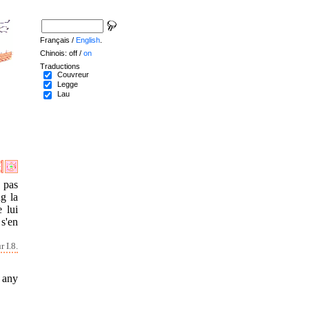
Français /
English
.
Chinois: off /
on
Traductions
Couvreur
Legge
Lau
 pas
ng la
 lui
s'en
 I.8.
 any