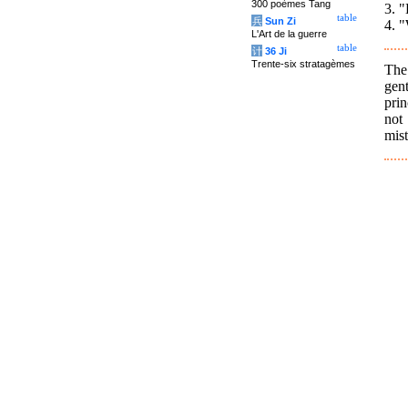
300 poèmes Tang
3. "
table
兵
Sun Zi
4. "
L'Art de la guerre
table
计
36 Ji
Trente-six stratagèmes
The
gen
prin
not
mist