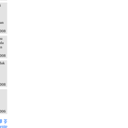
i
dan
2008
au
ada
an
2008
idak
2008
2006
ente