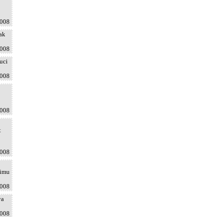
2008
hak
2008
uci
2008
2008
t
2008
rimu
2008
ya
2008