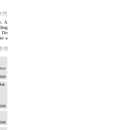
 I.8.
e. A
ding
y. Do
ke a
[1:8]
tnya
2009
idak
2008
2008