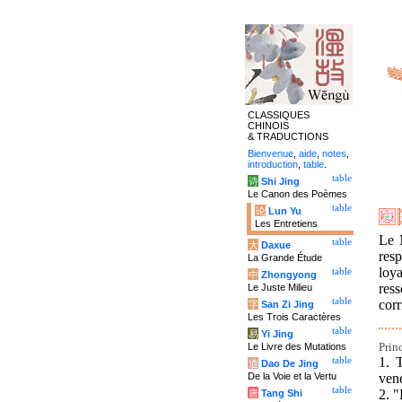
CLASSIQUES
CHINOIS
& TRADUCTIONS
Bienvenue
,
aide
,
notes
,
introduction
,
table
.
table
诗
Shi Jing
Le Canon des Poèmes
table
论
Lun Yu
Les Entretiens
Le 
table
大
Daxue
resp
La Grande Étude
loy
table
中
Zhongyong
res
Le Juste Milieu
table
corr
字
San Zi Jing
Les Trois Caractères
table
易
Yi Jing
Princ
Le Livre des Mutations
1. 
table
道
Dao De Jing
vene
De la Voie et la Vertu
table
2. "
唐
Tang Shi