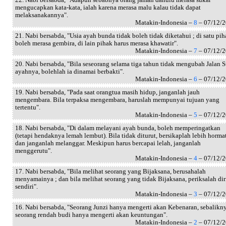
mengucapkan kata-kata, ialah karena merasa malu kalau tidak dapat
melaksanakannya".
Matakin-Indonesia –
8
– 07/12/
21. Nabi bersabda, "Usia ayah bunda tidak boleh tidak diketahui ; di satu pi
boleh merasa gembira, di lain pihak harus merasa khawatir".
Matakin-Indonesia –
7
– 07/12/
20. Nabi bersabda, "Bila seseorang selama tiga tahun tidak mengubah Jalan S
ayahnya, bolehlah ia dinamai berbakti".
Matakin-Indonesia –
6
– 07/12/
19. Nabi bersabda, "Pada saat orangtua masih hidup, janganlah jauh
mengembara. Bila terpaksa mengembara, haruslah mempunyai tujuan yang
tertentu".
Matakin-Indonesia –
5
– 07/12/
18. Nabi bersabda, "Di dalam melayani ayah bunda, boleh memperingatkan
(tetapi hendaknya lemah lembut). Bila tidak diturut, bersikaplah lebih horma
dan janganlah melanggar. Meskipun harus bercapai lelah, janganlah
menggerutu".
Matakin-Indonesia –
4
– 07/12/
17. Nabi bersabda, "Bila melihat seorang yang Bijaksana, berusahalah
menyamainya ; dan bila melihat seorang yang tidak Bijaksana, periksalah di
sendiri".
Matakin-Indonesia –
3
– 07/12/
16. Nabi bersabda, "Seorang Junzi hanya mengerti akan Kebenaran, sebalikn
seorang rendah budi hanya mengerti akan keuntungan".
Matakin-Indonesia –
2
– 07/12/