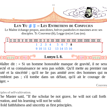
...
Lun Yu
– Les Entretiens de Confucius
Le Maître échange propos, anecdotes, brèves paraboles et maximes avec ses
disciples. Tr. Couvreur (fr), Legge (en) et Lau (en).
1
2
3
4
5
6
7
8
9
10
11
12
13
14
15
16
Lunyu I. 8.
Maître dit : « Si un homme honorable manque de gravité, il ne sera
ecté et sa connaissance ne sera pas solide. Qu'il mette au premier ra
auté et la sincérité ; qu'il ne lie pas amitié avec des hommes qui ne
semblent pas ; s'il tombe dans un défaut, qu'il ait le courage de 
iger. »
Couvreur
iples of self-cultivation.
The Master said, "If the scholar be not grave, he will not call forth
ration, and his learning will not be solid.
Hold faithfulness and sincerity as first principles.