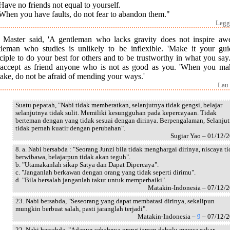
Have no friends not equal to yourself.
When you have faults, do not fear to abandon them."
Legge
 Master said, 'A gentleman who lacks gravity does not inspire aw
tleman who studies is unlikely to be inflexible. 'Make it your gui
ciple to do your best for others and to be trustworthy in what you sa
 accept as friend anyone who is not as good as you. 'When you ma
ake, do not be afraid of mending your ways.'
Lau 
Suatu pepatah, "Nabi tidak memberatkan, selanjutnya tidak gengsi, belajar
selanjutnya tidak sulit. Memiliki kesungguhan pada kepercayaan. Tidak
berteman dengan yang tidak sesuai dengan dirinya. Berpengalaman, Selanju
tidak pernah kuatir dengan perubahan".
Sugiar Yao – 01/12/
8. a. Nabi bersabda : "Seorang Junzi bila tidak menghargai dirinya, niscaya t
berwibawa, belajarpun tidak akan teguh".
b. "Utamakanlah sikap Satya dan Dapat Dipercaya".
c. "Janganlah berkawan dengan orang yang tidak seperti dirimu".
d. "Bila bersalah janganlah takut untuk memperbaiki".
Matakin-Indonesia – 07/12/
23. Nabi bersabda, "Seseorang yang dapat membatasi dirinya, sekalipun
mungkin berbuat salah, pasti jaranglah terjadi".
Matakin-Indonesia –
9
– 07/12/
22. Nabi bersabda, "Adapun sebabnya orang jaman dahulu merasa sukar