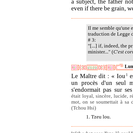
a subject, the father no
even if there be grain, wo
Il me semble qu'une e
traduction de Legge d
# 3:
"[...] if, indeed, the
minister..." (
C'est cor
Lun
Le Maître dit : « Iou
1
e
un procès d'un seul 
s'endormait pas sur se
était loyal, sincère, lucide, r
mot, on se soumettait à sa 
(Tchou Hsi)
1. Tzeu lou.