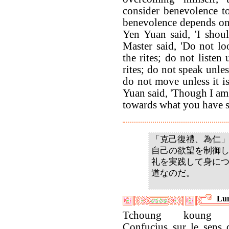
consider benevolence to
benevolence depends on 
Yen Yuan said, 'I shoul
Master said, 'Do not lo
the rites; do not listen
rites; do not speak unles
do not move unless it is
Yuan said, 'Though I am 
towards what you have s
「克己復禮、為仁
自己の欲望を制御
礼を実践して身に
道なのだ。
Lun
Tchoung koung in
Confucius sur le sens 