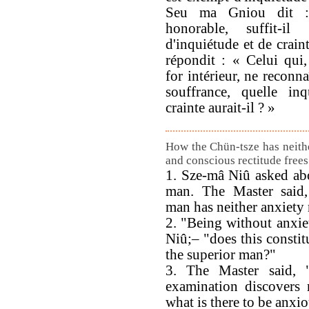
Seu ma Gniou dit :
honorable, suffit-il
d'inquiétude et de crain
répondit : « Celui qui
for intérieur, ne reconn
souffrance, quelle inq
crainte aurait-il ? »
How the Chün-tsze has neithe
and conscious rectitude frees
1. Sze-mâ Niû asked abo
man. The Master said,
man has neither anxiety 
2. "Being without anxiet
Niû;– "does this constit
the superior man?"
3. The Master said, 
examination discovers
what is there to be anxio