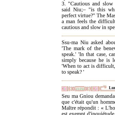
3. "Cautious and slow 
said Niu;– "is this w
perfect virtue?" The Ma
a man feels the difficu
cautious and slow in sp
Ssu-ma Niu asked abou
'The mark of the benev
speak.' 'In that case, 
simply because he is l
'When to act is difficult
to speak? '
Lun
Seu ma Gniou demanda 
que c'était qu'un homm
Maître répondit : « L'
est exempt d'inquiétude 