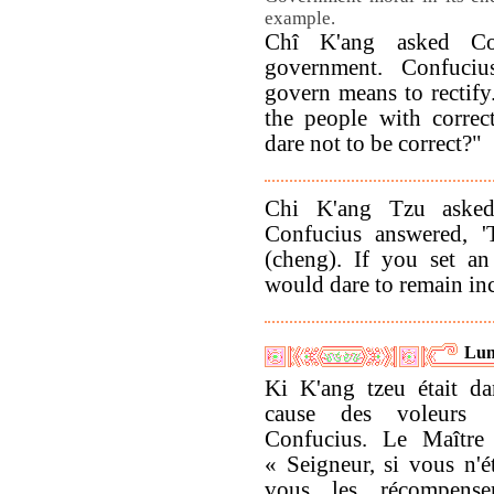
example.
Chî K'ang asked Co
government. Confuciu
govern means to rectify
the people with correc
dare not to be correct?"
Chi K'ang Tzu asked
Confucius answered, '
(cheng). If you set a
would dare to remain inc
Lun
Ki K'ang tzeu était da
cause des voleurs 
Confucius. Le Maître 
« Seigneur, si vous n'é
vous les récompenser