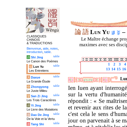
論
語
Lun Yu
– 
CLASSIQUES
Le Maître échange prop
CHINOIS
& TRADUCTIONS
maximes avec ses discipl
Bienvenue
,
aide
,
notes
,
introduction
,
table
.
table
诗
Shi Jing
Le Canon des Poèmes
1
2
3
4
table
论
Lun Yu
13
14
15
16
Les Entretiens
table
大
Daxue
Lun
La Grande Étude
table
Ien Iuen ayant interrog
中
Zhongyong
Le Juste Milieu
sur la vertu d'humanité
table
字
San Zi Jing
répondit : « Se maîtrise
Les Trois Caractères
table
易
Yi Jing
et revenir aux rites de la
Le Livre des Mutations
c'est cela le sens d'hum
table
道
Dao De Jing
De la Voie et la Vertu
jour on parvenait à se ma
table
唐
Tang Shi