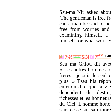
Ssu-ma Niu asked about
'The gentleman is free fr
can a man be said to be
free from worries and 
examining himself, a
himself for, what worrie
Lun
Seu ma Gniou dit avec
« Les autres hommes on
frères ; je suis le seul 
plus. » Tzeu hia répond
entendu dire que la vie
dépendent du destin
richesses et les honneur
du Ciel. L'homme honor
sans cesse sur sa propre