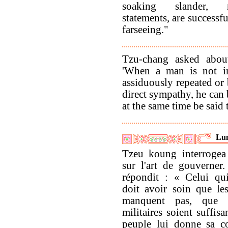
soaking slander, n
statements, are successf
farseeing."
Tzu-chang asked about
'When a man is not in
assiduously repeated or 
direct sympathy, he can 
at the same time be said 
Lun
Tzeu koung interrogea
sur l'art de gouverner
répondit : « Celui qu
doit avoir soin que le
manquent pas, que l
militaires soient suffisa
peuple lui donne sa co