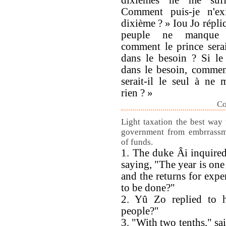
dixièmes ne me suff
Comment puis-je n'ex
dixième ? » Iou Jo répliq
peuple ne manque 
comment le prince serait
dans le besoin ? Si le
dans le besoin, commen
serait-il le seul à ne
rien ? »
Co
Light taxation the best way 
government from embrrassm
of funds.
1. The duke Âi inquire
saying, "The year is one 
and the returns for expe
to be done?"
2. Yû Zo replied to 
people?"
3. "With two tenths," sa