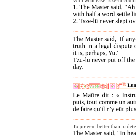
With what ease Tsze-lû could s
1. The Master said, "Ah
with half a word settle li
2. Tsze-lû never slept ov
The Master said, 'If any
truth in a legal dispute
it is, perhaps, Yu.'
Tzu-lu never put off the
day.
Lun
Le Maître dit : « Instr
puis, tout comme un autr
de faire qu'il n'y eût plu
To prevent better than to dete
The Master said, "In hear