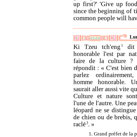
up first?' 'Give up fo
since the beginning of t
common people will have
Lun
Ki Tzeu tch'eng
1
dit
honorable l'est par nat
faire de la culture 
répondit : « C'est bien
parlez ordinairement
homme honorable. U
saurait aller aussi vite 
Culture et nature sont
l'une de l'autre. Une pe
léopard ne se distingue
de chien ou de brebis, q
raclé
3
. »
1. Grand préfet de la 