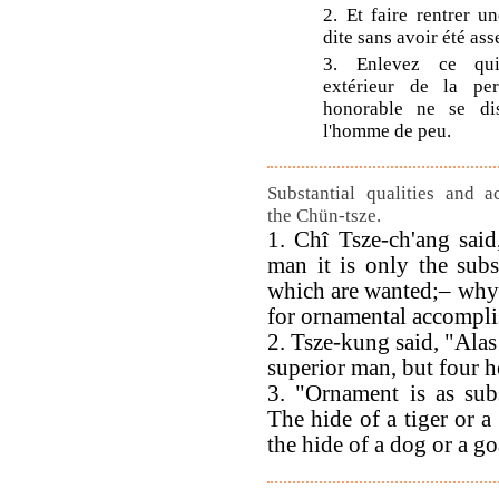
2. Et faire rentrer u
dite sans avoir été ass
3. Enlevez ce qui
extérieur de la pe
honorable ne se di
l'homme de peu.
Substantial qualities and 
the Chün-tsze.
1. Chî Tsze-ch'ang said
man it is only the subst
which are wanted;– why
for ornamental accompl
2. Tsze-kung said, "Alas
superior man, but four h
3. "Ornament is as sub
The hide of a tiger or a 
the hide of a dog or a goa