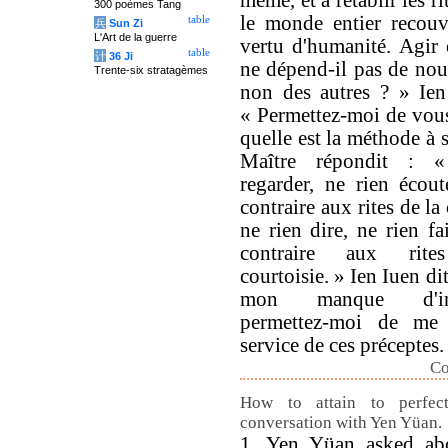
même, et à rétablir les ri
300 poèmes Tang
le monde entier recouvr
table
兵
Sun Zi
L'Art de la guerre
vertu d'humanité. Agir 
table
计
36 Ji
ne dépend-il pas de no
Trente-six stratagèmes
non des autres ? » Ien
« Permettez-moi de vou
quelle est la méthode à 
Maître répondit : 
regarder, ne rien écout
contraire aux rites de la 
ne rien dire, ne rien fa
contraire aux rit
courtoisie. » Ien Iuen di
mon manque d'inte
permettez-moi de me
service de ces préceptes.
Co
How to attain to perfect
conversation with Yen Yüan.
1. Yen Yüan asked abo