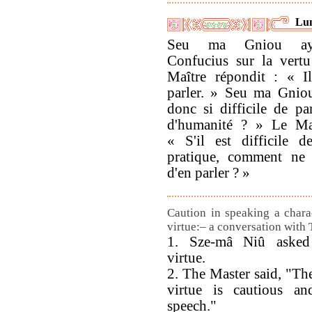
Lun
Seu ma Gniou ayan
Confucius sur la vertu
Maître répondit : « I
parler. » Seu ma Gniou
donc si difficile de pa
d'humanité ? » Le Maî
« S'il est difficile 
pratique, comment ne l
d'en parler ? »
Caution in speaking a charac
virtue:– a conversation with 
1. Sze-mâ Niû asked 
virtue.
2. The Master said, "Th
virtue is cautious a
speech."