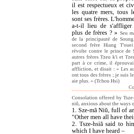
il est respectueux et civ
les quatre mers, tous 
sont ses frères. L'homm
a-t-il lieu de s'afflige
plus de frères ? »
Seu ma
de la principauté de Soung
second frère Hiang T'ouei
révolte contre le prince de 
autres frères Tzeu k'i et Tz
part à ce crime, il éprouva
affliction, et disait : « Les
ont tous des frères ; je suis l
aie plus. » (Tchou Hsi)
Co
Consolation offered by Tsze-
niû, anxious about the ways o
1. Sze-mâ Niû, full of an
"Other men all have thei
2. Tsze-hsiâ said to hi
which I have heard –