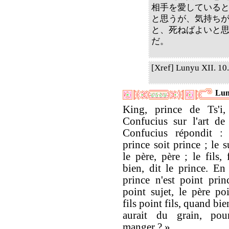
相手を愛している
と思うが、気持ち
と、死ねばよいと
だ。
[Xref] Lunyu XII. 10. 
Lun
King, prince de Ts'i, 
Confucius sur l'art de
Confucius répondit 
prince soit prince ; le su
le père, père ; le fils, 
bien, dit le prince. En 
prince n'est point princ
point sujet, le père poi
fils point fils, quand bi
aurait du grain, pour
manger ? »