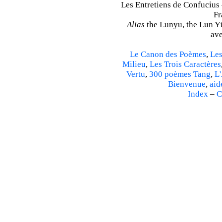
Les Entretiens de Confucius 
Fr
Alias
the Lunyu, the Lun Yü,
ave
Le Canon des Poèmes
,
Les
Milieu
,
Les Trois Caractères
Vertu
,
300 poèmes Tang
,
L'
Bienvenue
,
aid
Index
–
C