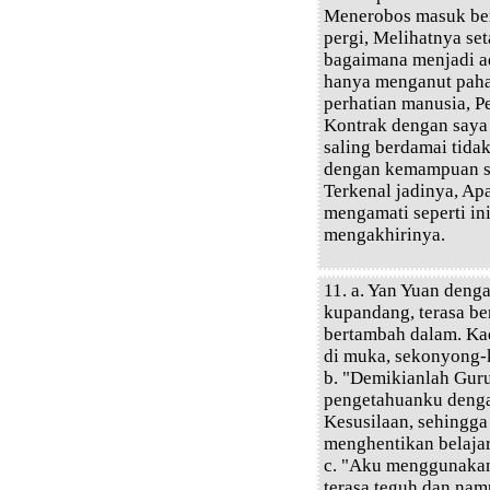
Menerobos masuk ber
pergi, Melihatnya set
bagaimana menjadi a
hanya menganut paha
perhatian manusia, P
Kontrak dengan saya 
saling berdamai tida
dengan kemampuan say
Terkenal jadinya, Ap
mengamati seperti in
mengakhirinya.
11. a. Yan Yuan deng
kupandang, terasa be
bertambah dalam. Ka
di muka, sekonyong-k
b. "Demikianlah Guru
pengetahuanku dengan
Kesusilaan, sehingg
menghentikan belajar,
c. "Aku menggunakan
terasa teguh dan nam