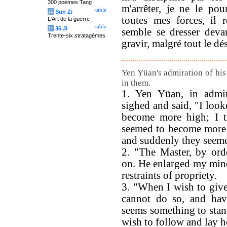
300 poèmes Tang
m'arrêter, je ne le pou
table
兵
Sun Zi
toutes mes forces, il 
L'Art de la guerre
table
计
36 Ji
semble se dresser deva
Trente-six stratagèmes
gravir, malgré tout le dés
Yen Yüan's admiration of his
in them.
1. Yen Yüan, in admira
sighed and said, "I loo
become more high; I tr
seemed to become more 
and suddenly they seeme
2. "The Master, by ord
on. He enlarged my mind
restraints of propriety.
3. "When I wish to give 
cannot do so, and havi
seems something to stan
wish to follow and lay ho