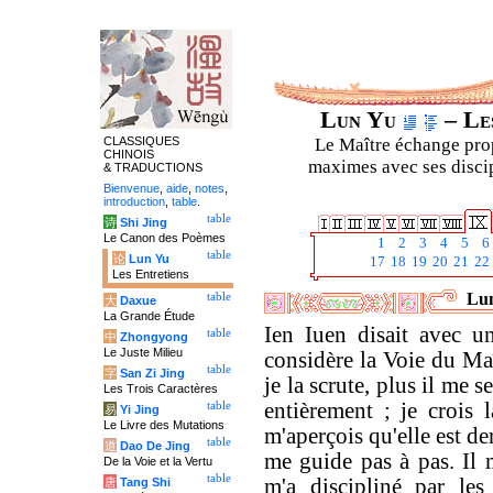
Lun Yu
– Les
CLASSIQUES
Le Maître échange prop
CHINOIS
maximes avec ses discipl
& TRADUCTIONS
Bienvenue
,
aide
,
notes
,
introduction
,
table
.
table
诗
Shi Jing
Le Canon des Poèmes
1
2
3
4
5
6
table
论
Lun Yu
17
18
19
20
21
22
Les Entretiens
Lun
table
大
Daxue
La Grande Étude
Ien Iuen disait avec u
table
中
Zhongyong
Le Juste Milieu
considère la Voie du Maî
table
字
San Zi Jing
je la scrute, plus il me
Les Trois Caractères
entièrement ; je crois 
table
易
Yi Jing
Le Livre des Mutations
m'aperçois qu'elle est d
table
道
Dao De Jing
me guide pas à pas. Il m'
De la Voie et la Vertu
table
m'a discipliné par le
唐
Tang Shi