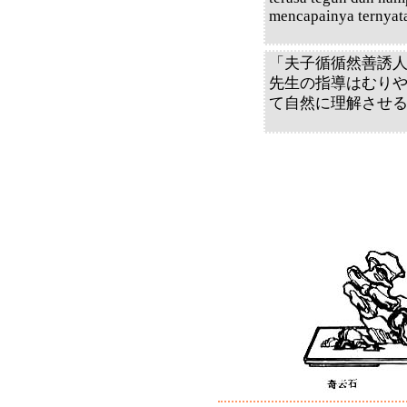
mencapainya ternyata
「夫子循循然善誘
先生の指導はむり
て自然に理解させ