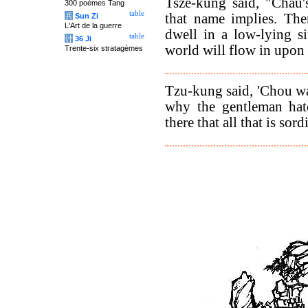
Tsze-kung said, "Châu'
300 poèmes Tang
table
that name implies. The
兵
Sun Zi
L'Art de la guerre
dwell in a low-lying si
table
计
36 Ji
world will flow in upon
Trente-six stratagèmes
Tzu-kung said, 'Chou was
why the gentleman hate
there that all that is sor