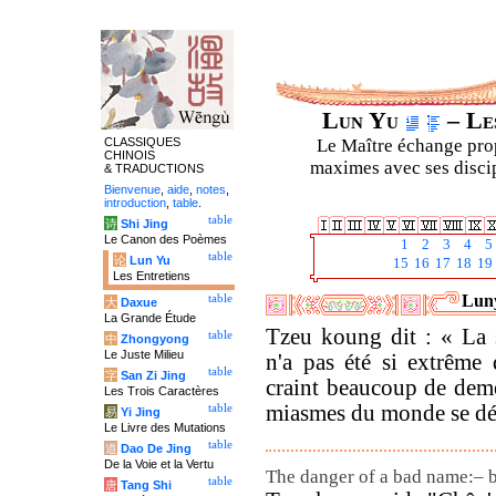
Lun Yu
– Les
CLASSIQUES
Le Maître échange prop
CHINOIS
maximes avec ses discipl
& TRADUCTIONS
Bienvenue
,
aide
,
notes
,
introduction
,
table
.
table
诗
Shi Jing
Le Canon des Poèmes
1
2
3
4
5
table
论
Lun Yu
15
16
17
18
19
Les Entretiens
Luny
table
大
Daxue
La Grande Étude
Tzeu koung dit : « La 
table
中
Zhongyong
Le Juste Milieu
n'a pas été si extrême
table
字
San Zi Jing
craint beaucoup de deme
Les Trois Caractères
miasmes du monde se dé
table
易
Yi Jing
Le Livre des Mutations
table
道
Dao De Jing
De la Voie et la Vertu
The danger of a bad name:– 
table
唐
Tang Shi