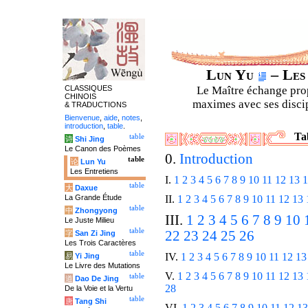
Lun Yu
– Les
CLASSIQUES
Le Maître échange prop
CHINOIS
maximes avec ses discipl
& TRADUCTIONS
Bienvenue
,
aide
,
notes
,
introduction
,
table
.
Ta
table
诗
Shi Jing
Le Canon des Poèmes
0.
Introduction
table
论
Lun Yu
Les Entretiens
I.
1
2
3
4
5
6
7
8
9
10
11
12
13
1
table
大
Daxue
La Grande Étude
II.
1
2
3
4
5
6
7
8
9
10
11
12
13
table
中
Zhongyong
III.
1
2
3
4
5
6
7
8
9
10
Le Juste Milieu
table
22
23
24
25
26
字
San Zi Jing
Les Trois Caractères
table
IV.
1
2
3
4
5
6
7
8
9
10
11
12
13
易
Yi Jing
Le Livre des Mutations
V.
1
2
3
4
5
6
7
8
9
10
11
12
13
table
道
Dao De Jing
28
De la Voie et la Vertu
table
唐
Tang Shi
VI.
1
2
3
4
5
6
7
8
9
10
11
12
13