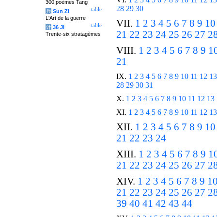
300 poèmes Tang
28
29
30
table
兵
Sun Zi
L'Art de la guerre
VII.
1
2
3
4
5
6
7
8
9
10
table
计
36 Ji
21
22
23
24
25
26
27
2
Trente-six stratagèmes
VIII.
1
2
3
4
5
6
7
8
9
1
21
IX.
1
2
3
4
5
6
7
8
9
10
11
12
13
28
29
30
31
X.
1
2
3
4
5
6
7
8
9
10
11
12
13
XI.
1
2
3
4
5
6
7
8
9
10
11
12
13
XII.
1
2
3
4
5
6
7
8
9
10
21
22
23
24
XIII.
1
2
3
4
5
6
7
8
9
1
21
22
23
24
25
26
27
2
XIV.
1
2
3
4
5
6
7
8
9
1
21
22
23
24
25
26
27
2
39
40
41
42
43
44