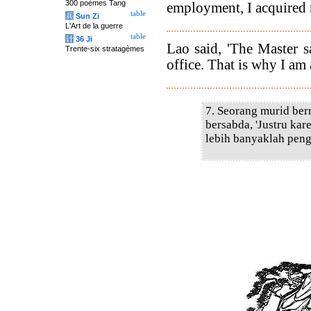
300 poèmes Tang
employment, I acquired 
table
兵
Sun Zi
L'Art de la guerre
table
计
36 Ji
Lao said, 'The Master s
Trente-six stratagèmes
office. That is why I am a
7. Seorang murid be
bersabda, 'Justru ka
lebih banyaklah peng