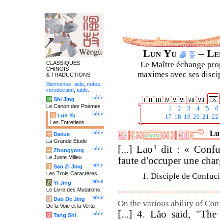
Lun Yu
– Les
CLASSIQUES
Le Maître échange prop
CHINOIS
maximes avec ses discipl
& TRADUCTIONS
Bienvenue
,
aide
,
notes
,
introduction
,
table
.
table
诗
Shi Jing
Le Canon des Poèmes
1
2
3
4
5
6
table
论
Lun Yu
17
18
19
20
21
22
Les Entretiens
Lun
table
大
Daxue
La Grande Étude
[...] Lao
1
dit : « Confuci
table
中
Zhongyong
Le Juste Milieu
faute d'occuper une char
table
字
San Zi Jing
Les Trois Caractères
1. Disciple de Confuci
table
易
Yi Jing
Le Livre des Mutations
table
道
Dao De Jing
On the various ability of Con
De la Voie et la Vertu
[...] 4. Lâo said, "The
table
唐
Tang Shi