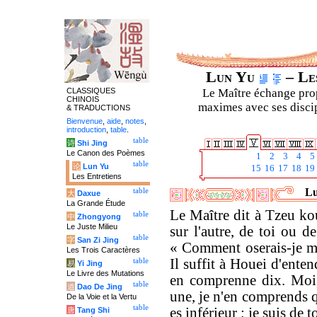
Lun Yu
– Les
CLASSIQUES
Le Maître échange prop
CHINOIS
maximes avec ses discipl
& TRADUCTIONS
Bienvenue
,
aide
,
notes
,
introduction
,
table
.
table
诗
Shi Jing
Le Canon des Poèmes
1
2
3
4
5
table
论
Lun Yu
15
16
17
18
19
Les Entretiens
Lu
table
大
Daxue
La Grande Étude
Le Maître dit à Tzeu ko
table
中
Zhongyong
Le Juste Milieu
sur l'autre, de toi ou 
table
字
San Zi Jing
« Comment oserais-je me
Les Trois Caractères
Il suffit à Houei d'ente
table
易
Yi Jing
Le Livre des Mutations
en comprenne dix. Moi,
table
道
Dao De Jing
une, je n'en comprends q
De la Voie et la Vertu
table
es inférieur ; je suis de t
唐
Tang Shi