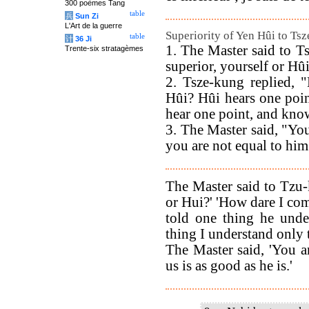
300 poèmes Tang
table
兵
Sun Zi
L'Art de la guerre
Superiority of Yen Hûi to Ts
table
计
36 Ji
1. The Master said to 
Trente-six stratagèmes
superior, yourself or Hû
2. Tsze-kung replied, 
Hûi? Hûi hears one poin
hear one point, and kno
3. The Master said, "You
you are not equal to him
The Master said to Tzu-
or Hui?' 'How dare I co
told one thing he unde
thing I understand only 
The Master said, 'You ar
us is as good as he is.'