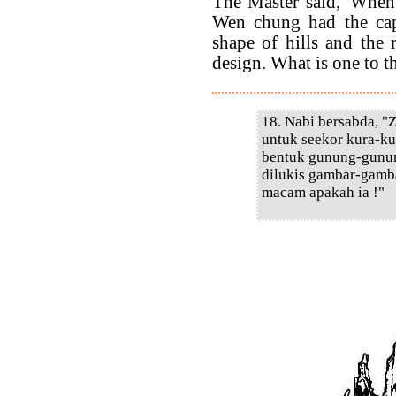
The Master said, 'When 
Wen chung had the capi
shape of hills and the 
design. What is one to th
18. Nabi bersabda, 
untuk seekor kura-ku
bentuk gunung-gunun
dilukis gambar-gamb
macam apakah ia !"