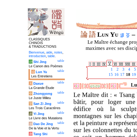
論
語
Lun Yu
– 
CLASSIQUES
Le Maître échange prop
CHINOIS
& TRADUCTIONS
maximes avec ses discipl
Bienvenue
,
aide
,
notes
,
introduction
,
table
.
table
诗
Shi Jing
Le Canon des Poèmes
1
2
3
4
5
table
论
Lun Yu
15
16
17
18
19
Les Entretiens
table
大
Daxue
Lu
La Grande Étude
table
Le Maître dit : « Tsang
中
Zhongyong
Le Juste Milieu
bâtir, pour loger une
table
字
San Zi Jing
édifice où la sculp
Les Trois Caractères
table
易
Yi Jing
montagnes sur les chap
Le Livre des Mutations
et la peinture a représen
table
道
Dao De Jing
De la Voie et la Vertu
sur les colonnettes du t
table
唐
Tang Shi