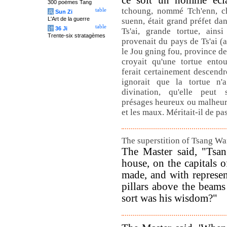
ce soit un homme écl
300 poèmes Tang
tchoung, nommé Tch'enn, ch
table
兵
Sun Zi
L'Art de la guerre
suenn, était grand préfet da
table
计
36 Ji
Ts'ai, grande tortue, ains
Trente-six stratagèmes
provenait du pays de Ts'ai (
le Jou gning fou, province 
croyait qu'une tortue ento
ferait certainement descendre
ignorait que la tortue n'
divination, qu'elle peut
présages heureux ou malheure
et les maux. Méritait-il de p
The superstition of Tsang Wa
The Master said, "Tsan
house, on the capitals o
made, and with represe
pillars above the beams
sort was his wisdom?"