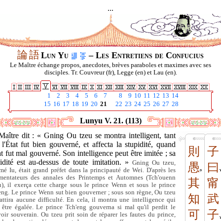
...
論
語
Lun Yu
– Les Entretiens de Confucius
Le Maître échange propos, anecdotes, brèves paraboles et maximes avec ses
disciples. Tr. Couvreur (fr), Legge (en) et Lau (en).
1
2
3
4
5
6
7
8
9
10
11
12
13
14
15
16
17
18
19
20
21
22
23
24
25
26
27
28
Lunyu V. 21. (113)
aître dit : « Gning Ou tzeu se montra intelligent, tant
l'État fut bien gouverné, et affecta la stupidité, quand
則
子
at fut mal gouverné. Son intelligence peut être imitée ; sa
pidité est au-dessus de toute imitation. »
Gning Ou tzeu,
愚
曰
é Iu, était grand préfet dans la principauté de Wei. D'après les
entateurs des annales des Printemps et Automnes (Tch'ouenn
其
甯
ou), il exerça cette charge sous le prince Wenn et sous le prince
eng. Le prince Wenn sut bien gouverner ; sous son règne, Ou tzeu
知
武
'attira aucune difficulté. En cela, il montra une intelligence qui
 être égalée. Le prince Tch'eng gouverna si mal qu'il perdit le
可
子
oir souverain. Ou tzeu prit soin de réparer les fautes du prince,