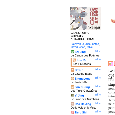
CLASSIQUES
CHINOIS
& TRADUCTIONS
Bienvenue
,
aide
,
notes
,
introduction
,
table
.
table
诗
Shi Jing
Le Canon des Poèmes
table
论
Lun Yu
Les Entretiens
table
Le M
大
Daxue
La Grande Étude
que 
table
中
Zhongyong
l'Ét
Le Juste Milieu
stu
table
字
San Zi Jing
nomm
Les Trois Caractères
comm
table
易
Yi Jing
ts'i
Le Livre des Mutations
Tch'
table
ne s
道
Dao De Jing
De la Voie et la Vertu
peut
pouv
table
唐
Tang Shi