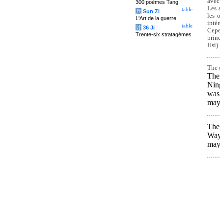
avec
300 poèmes Tang
Les 
table
兵
Sun Zi
les 
L'Art de la guerre
inté
table
计
36 Ji
Cepe
Trente-six stratagèmes
prin
Hsi)
The 
The 
Nin
was
may 
The
Way 
may 