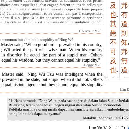
 le plus entier dévouement, bravant les souffrances et les périls.
及
邦
affaires dans lesquelles il s'est engagé étaient toutes de celles que
officiers prudents et rusés (uniquement occupés de leurs propres
也
有
rêts) évitent soigneusement et ne consentent pas à entreprendre.
ndant il a su jusqu'à la fin conserver sa personne et servir son
ce. En cela sa stupidité est au-dessus de toute imitation. (Tchou
其
道
Couvreur V.20.
愚
則
uncommon but admirable stupidity of Ning Wû.
不
知
Master said, "When good order prevailed in his country,
g Wû acted the part of a wise man. When his country
可
邦
 in disorder, he acted the part of a stupid man. Others
及
無
equal his wisdom, but they cannot equal his stupidity."
Legge V.20.
也
道
 Master said, 'Ning Wu Tzu was intelligent when the
prevailed in the state, but stupid when it did not. Others
equal his intelligence but they cannot equal his stupidity.'
Lau [
21. Nabi bersabda, "Ning Wu-zi pada saat negeri di dalam Jalan Suci ia berla
Bijaksana, tetapi pada waktu negeri ingkar dari Jalan Suci ia membodoh.
Kebijaksanaannya orang masih dapat menyamai, tetapi sikap membodohnya,
orang lain tidak dapat menyamai".
Matakin-Indonesia – 07/12/
Lun Yu V. 21. (113)