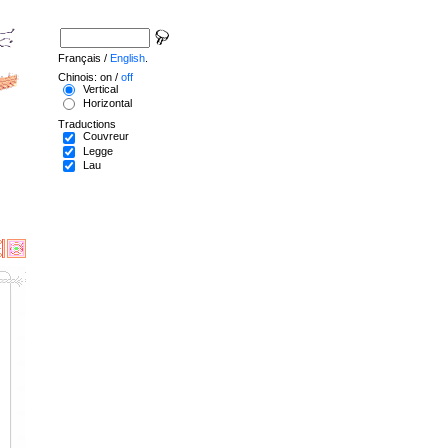
Français /
English
.
Chinois: on /
off
Vertical
Horizontal
Traductions
Couvreur
Legge
Lau