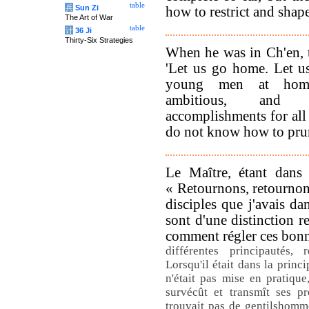
table
兵
Sun Zi
how to restrict and shap
The Art of War
table
计
36 Ji
Thirty-Six Strategies
When he was in Ch'en, t
'Let us go home. Let 
young men at home
ambitious, and 
accomplishments for all 
do not know how to prun
Le Maître, étant dans 
« Retournons, retournon
disciples que j'avais d
sont d'une distinction r
comment régler ces bonn
différentes principautés,
Lorsqu'il était dans la princ
n'était pas mise en pratique
survécût et transmît ses p
trouvait pas de gentilshomm