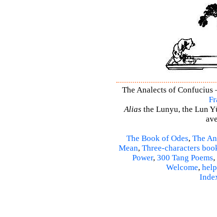
The Analects of Confucius –
Fr
Alias
the Lunyu, the Lun Yü,
ave
The Book of Odes
,
The An
Mean
,
Three-characters boo
Power
,
300 Tang Poems
,
Welcome
,
help
Inde