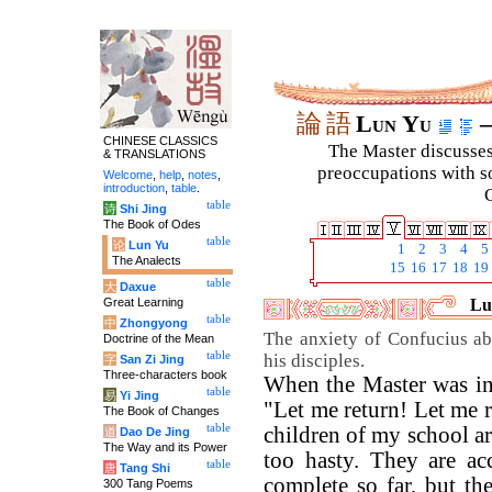
論
語
Lun Yu
–
CHINESE CLASSICS
The Master discusses 
& TRANSLATIONS
preoccupations with so
Welcome
,
help
,
notes
,
introduction
,
table
.
C
table
诗
Shi Jing
The Book of Odes
table
论
Lun Yu
1
2
3
4
5
The Analects
15
16
17
18
19
table
大
Daxue
Great Learning
Lu
table
中
Zhongyong
The anxiety of Confucius ab
Doctrine of the Mean
table
his disciples.
字
San Zi Jing
Three-characters book
When the Master was in 
table
易
Yi Jing
"Let me return! Let me r
The Book of Changes
table
children of my school a
道
Dao De Jing
The Way and its Power
too hasty. They are a
table
唐
Tang Shi
complete so far, but t
300 Tang Poems